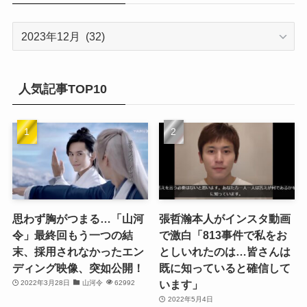
(21)
(16)
ア
(13)
ー
(17)
カ
(20)
(32)
イ
人気記事TOP10
(21)
ブ
(25)
(24)
(23)
(27)
思わず胸がつまる…「山河
張哲瀚本人がインスタ動画
令」最終回もう一つの結
で激白「813事件で私をお
(21)
末、採用されなかったエン
としいれたのは…皆さんは
ディング映像、突如公開！
既に知っていると確信して
(25)
います」
2022年3月28日
山河令
62992
(25)
2022年5月4日