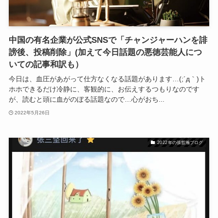
中国の有名企業が公式SNSで「チャンジャーハンを誹
謗後、投稿削除」(加えて今日話題の悪徳芸能人につ
いての記事和訳も）
今日は、血圧があがって仕方なくなる話題があります…(;´д｀)ト
ホホできるだけ冷静に、客観的に、お伝えするつもりなのです
が、読むと頭に血がのぼる話題なので…心がおち...
2022年5月26日
2022年の張哲瀚ブログ