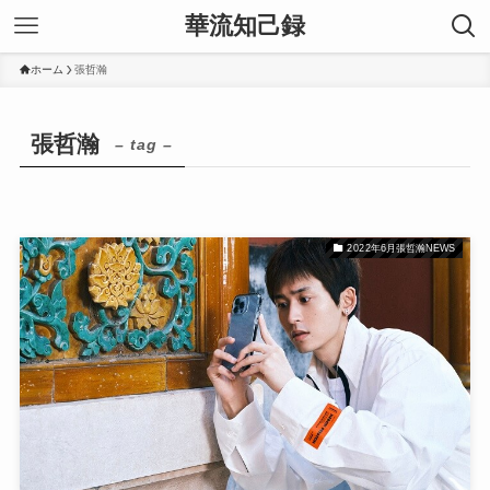
華流知己録
ホーム
張哲瀚
張哲瀚
– tag –
2022年6月張哲瀚NEWS