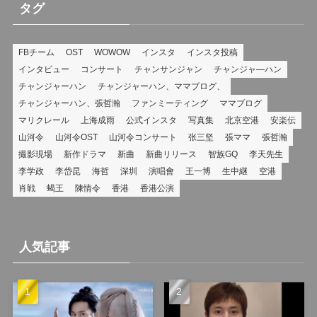
リ
タグ
ー
FBチーム
OST
WOWOW
インスタ
インスタ投稿
インタビュー
コンサート
チャンサンジャン
チャンジャ―ハン
チャンジャーハン
チャンジャーハン、ママブログ、
チャンジャーハン、張哲瀚
ファンミーティング
ママブログ
マリクレール
上海成雨
公式インスタ
写真集
北京空港
安楽伝
山河令
山河令OST
山河令コンサート
张三坚
張ママ
張哲瀚
撮影現場
新作ドラマ
新曲
新曲リリース
智族GQ
李天先生
李学政
李岱昆
海哲
深圳
演唱會
王一博
生中継
空港
肖戦
蝎王
陳情令
香港
香港公演
人気記事