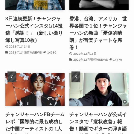
(31)
(29)
3日連続更新！チャンジャ
香港、台湾、アメリカ…世
ーハン公式インスタ1/14投
界各国で１位！チャンジャ
(32)
稿「感謝！」（新しい撮り
ーハンの新曲「憂傷的晴
卸し写真10枚）
朗」が音楽チャートを席
(32)
巻！
2023年1月14日
2023年1月張哲瀚NEWS
14986
(29)
2022年12月15日
2022年12月張哲瀚NEWS
14470
(31)
(31)
(31)
(32)
チャンジャーハンFBチーム
チャンジャーハンが公式イ
(30)
レポ「国際的に最も成功し
ンスタで「症状改善」報
た中国アーティストの 1人
告！動画でギターの弾き語
(32)