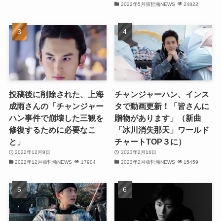
2022年5月張哲瀚NEWS
24822
(29)
(31)
(29)
(30)
投稿後に削除された、上海
チャンジャーハン、インス
(30)
成雨さんの「チャンジャー
タで動画更新！「皆さんに
ハン事件で崩壊した三観を
贈物があります」（新曲
(32)
修復するために必要なこ
「冰川消失那天」ワールド
と」
チャートTOP３に）
(31)
2022年12月9日
2023年2月16日
(31)
2022年12月張哲瀚NEWS
17904
2023年2月張哲瀚NEWS
15459
(32)
(29)