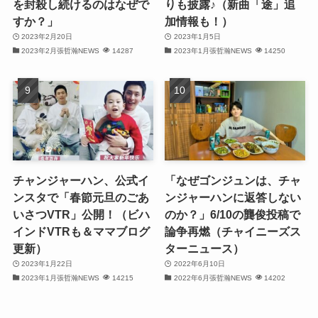
を封殺し続けるのはなぜで
りも披露♪（新曲「途」追
すか？」
加情報も！）
(32)
2023年2月20日
2023年1月5日
2023年2月張哲瀚NEWS
14287
2023年1月張哲瀚NEWS
14250
(31)
(28)
(32)
(31)
(30)
チャンジャーハン、公式イ
「なぜゴンジュンは、チャ
ンスタで「春節元旦のごあ
ンジャーハンに返答しない
(32)
いさつVTR」公開！（ビハ
のか？」6/10の龔俊投稿で
インドVTRも＆ママブログ
論争再燃（チャイニーズス
(30)
更新）
ターニュース）
2023年1月22日
2022年6月10日
(32)
2023年1月張哲瀚NEWS
14215
2022年6月張哲瀚NEWS
14202
(32)