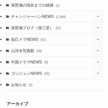
張哲瀚の現在までの経緯
(1)
チャンジャーハンNEWS
(1,549)
(6)
張哲瀚ブログ（張三坚）
(57)
(23)
(2)
知己ドラNEWS
(51)
(24)
(5)
(42)
山河令写真館
(28)
(24)
(30)
(5)
(17)
中国ドラマNEWS
(8)
(29)
(6)
(1)
(3)
(1)
ゴンジュンNEWS
(91)
(20)
(14)
(4)
(2)
(6)
(2)
お知らせ
(2)
(21)
(9)
(1)
(9)
(21)
アーカイブ
(14)