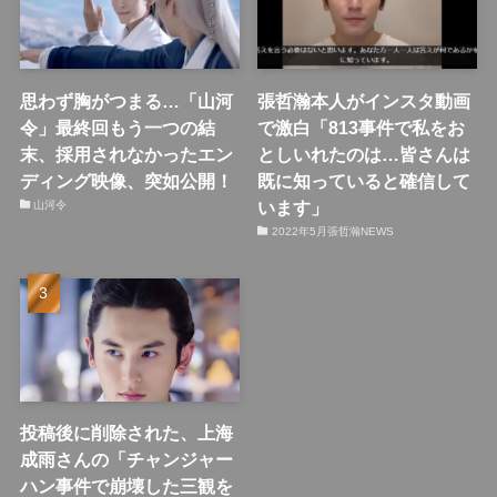
思わず胸がつまる…「山河
張哲瀚本人がインスタ動画
令」最終回もう一つの結
で激白「813事件で私をお
末、採用されなかったエン
としいれたのは…皆さんは
ディング映像、突如公開！
既に知っていると確信して
います」
山河令
2022年5月張哲瀚NEWS
投稿後に削除された、上海
成雨さんの「チャンジャー
ハン事件で崩壊した三観を