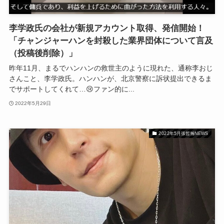
李学政氏の会社が新規アカウント取得、発信開始！
「チャンジャーハンを封殺した業界団体について言及
（投稿後削除）」
昨年11月、まるでハンハンの救世主のように現れた、通称李おじ
さんこと、李学政氏。ハンハンが、北京警察に訴状提出できるま
でサポートしてくれて…😢ファン的に...
2022年5月29日
2022年5月張哲瀚NEWS