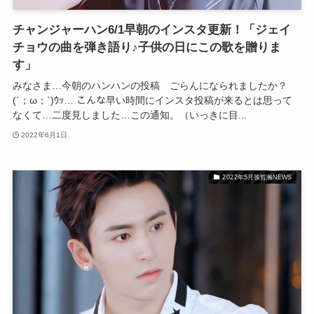
チャンジャーハン6/1早朝のインスタ更新！「ジェイ
チョウの曲を弾き語り♪子供の日にこの歌を贈りま
す」
みなさま…今朝のハンハンの投稿 ごらんになられましたか？
(´；ω；`)ｳｯ… こんな早い時間にインスタ投稿が来るとは思って
なくて…二度見しました…この通知。（いっきに目...
2022年6月1日
2022年5月張哲瀚NEWS