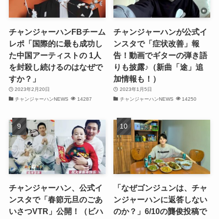
(32)
チャンジャーハンFBチーム
チャンジャーハンが公式イ
(30)
レポ「国際的に最も成功し
ンスタで「症状改善」報
た中国アーティストの 1人
告！動画でギターの弾き語
(32)
を封殺し続けるのはなぜで
りも披露♪（新曲「途」追
すか？」
加情報も！）
(32)
2023年2月20日
2023年1月5日
チャンジャーハンNEWS
14287
チャンジャーハンNEWS
14250
(31)
(28)
(32)
(31)
(30)
チャンジャーハン、公式イ
「なぜゴンジュンは、チャ
ンスタで「春節元旦のごあ
ンジャーハンに返答しない
(32)
いさつVTR」公開！（ビハ
のか？」6/10の龔俊投稿で