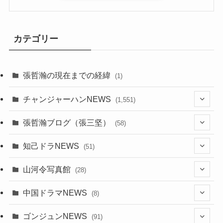
カテゴリー
張哲瀚の現在までの経緯
(1)
チャンジャーハンNEWS
(1,551)
(8)
張哲瀚ブログ（張三坚）
(58)
(23)
(3)
知己ドラNEWS
(51)
(24)
(5)
(42)
山河令写真館
(28)
(24)
(30)
(5)
(17)
中国ドラマNEWS
(8)
(29)
(6)
(1)
(3)
(1)
ゴンジュンNEWS
(91)