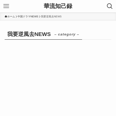
華流知己録
ホーム
中国ドラマNEWS
我要逆風去NEWS
我要逆風去NEWS
– category –