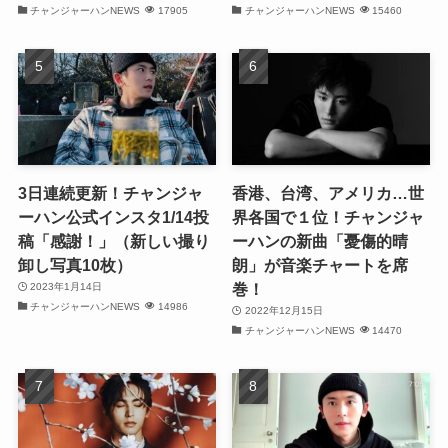
(31)
チャンジャーハンNEWS
17905
チャンジャーハンNEWS
15460
(32)
(29)
(31)
(29)
3日連続更新！チャンジャ
香港、台湾、アメリカ…世
ーハン公式インスタ1/14投
界各国で１位！チャンジャ
(32)
稿「感謝！」（新しい撮り
ーハンの新曲「憂傷的晴
卸し写真10枚）
朗」が音楽チャートを席
(32)
巻！
2023年1月14日
チャンジャーハンNEWS
14986
(29)
2022年12月15日
チャンジャーハンNEWS
14470
(31)
(31)
(31)