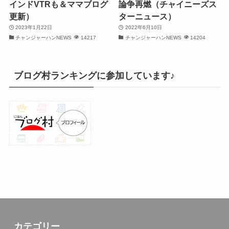
インドVTRも＆ママブログ
論争再燃（チャイニーズス
(30)
更新）
ターニュース）
2023年1月22日
2022年6月10日
(32)
チャンジャーハンNEWS
14217
チャンジャーハンNEWS
14204
(32)
(31)
ブログ村ランキングに参加しています♪
(31)
(30)
(26)
(23)
(13)
(19)
(8)
カテゴリー