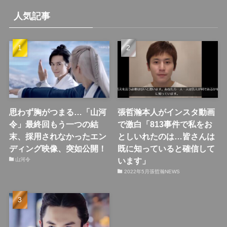
人気記事
思わず胸がつまる…「山河
張哲瀚本人がインスタ動画
令」最終回もう一つの結
で激白「813事件で私をお
末、採用されなかったエン
としいれたのは…皆さんは
ディング映像、突如公開！
既に知っていると確信して
います」
山河令
2022年5月張哲瀚NEWS