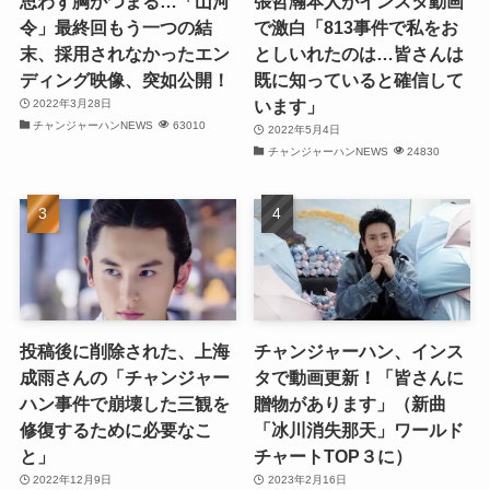
思わず胸がつまる…「山河
張哲瀚本人がインスタ動画
令」最終回もう一つの結
で激白「813事件で私をお
(21)
末、採用されなかったエン
としいれたのは…皆さんは
ディング映像、突如公開！
既に知っていると確信して
(25)
います」
2022年3月28日
チャンジャーハンNEWS
63010
(25)
2022年5月4日
チャンジャーハンNEWS
24830
(29)
(31)
(29)
(30)
投稿後に削除された、上海
チャンジャーハン、インス
(30)
成雨さんの「チャンジャー
タで動画更新！「皆さんに
ハン事件で崩壊した三観を
贈物があります」（新曲
(32)
修復するために必要なこ
「冰川消失那天」ワールド
と」
チャートTOP３に）
(31)
2022年12月9日
2023年2月16日