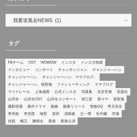
カ
テ
ゴ
リ
タグ
ー
FBチーム
OST
WOWOW
インスタ
インスタ投稿
インタビュー
コンサート
チャンサンジャン
チャンジャ―ハン
チャンジャーハン
チャンジャーハン、ママブログ、
チャンジャーハン、張哲瀚
ファンミーティング
ママブログ
マリクレール
上海成雨
公式インスタ
写真集
北京空港
安楽伝
山河令
山河令OST
山河令コンサート
张三坚
張ママ
張哲瀚
撮影現場
新作ドラマ
新曲
新曲リリース
智族GQ
李天先生
李学政
李岱昆
海哲
深圳
演唱會
王一博
生中継
空港
肖戦
蝎王
陳情令
香港
香港公演