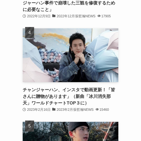
ジャーハン事件で崩壊した三観を修復するため
(31)
に必要なこと」
2022年12月9日
2022年12月張哲瀚NEWS
17905
(31)
(31)
(32)
(30)
(32)
(32)
(31)
チャンジャーハン、インスタで動画更新！「皆
さんに贈物があります」（新曲「冰川消失那
(28)
天」ワールドチャートTOP３に）
2023年2月16日
2023年2月張哲瀚NEWS
15460
(32)
(31)
(30)