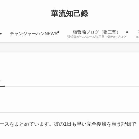
華流知己録
張哲瀚ブログ（張三坚）
チャンジャーハンNEWS
張哲瀚がペンネーム张三坚で始めたブログ
–
ュースをまとめています。彼の1日も早い完全復帰を願う記録で