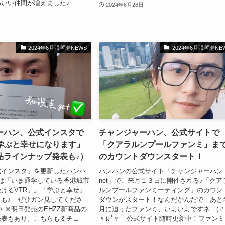
い仲間が増えました♪ ...
2024年6月28日
2024年6月張哲瀚NEWS
2024年6月張哲瀚NE
ーハン、公式インスタで
チャンジャーハン、公式サイトで
「学ぶと幸せになります」
「クアラルンプールファンミ」ま
商品ラインナップ発表も♪）
のカウントダウンスタート！
式インスタ」を更新したハンハ
ハンハンの公式サイト「チャンジャーハン
は「いま通学している香港城市
net」で、来月１３日に開催される♪「クア
けるVTR」。「学ぶと幸せ」
ルンプールファンミーティング」のカウン
も♪ ぜひガン見してくださ
ダウンがスタート！なんだかんだで あと
ﾟｯ ※明日発売のEHZZ新商品の
月に迫ったファンミ、いよいよですネ (
発表もあり。こちらも要チェ
〃)ﾎﾟｯ 公式サイト随時更新中！ファンミ.