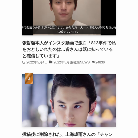
(30)
(30)
(32)
(31)
張哲瀚本人がインスタ動画で激白「813事件で私
をおとしいれたのは…皆さんは既に知っている
(31)
と確信しています」
(32)
2022年5月4日
2022年5月張哲瀚NEWS
24830
(29)
(31)
(29)
(32)
(32)
(29)
投稿後に削除された、上海成雨さんの「チャン