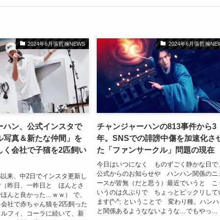
2024年6月張哲瀚NEWS
2024年6月張哲瀚NE
ーハン、公式インスタで
チャンジャーハンの813事件から3
ル写真＆新たな仲間」を
年。SNSでの誹謗中傷を加速化さ
しく会社で子猫を2匹飼い
た「ファンサークル」問題の現在
今日はいつになく ものずごく静かな日で
公式からのお知らせや ハンハン関係のニ
26以来、中2日でインスタ更新し
ースが皆無（だと思う）最近でいうと こ
♡（昨日、一昨日と ほんとさ
いうのは久ぶりで ちょっとビックリして
ほんと良かった…ｗｗ） で、
ます(^-^; ということで 変わり種。ハン
会社で赤ちゃん猫を2匹飼った
と関係あるようなないような…でもやっ...
。ルフィ、コーラに続いて、新