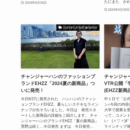
たにまた かわい
2024年6月30日
2024年6月29日
2024年6月張哲瀚NEWS
チャンジャーハンのファッションブ
チャンジャ
ランドEHZZ「2024夏の新商品」つ
VTR公開
いに発売！
(EHZZ新
今日6/27に発売された ハンハンのファッシ
中１日で「公
ョンブランドEHZZ。夏らしいステキなライン
ン♪今回の内容
ナップが出そろいました。今日は 発売スタ
大学で授業を受
ートした新商品の詳細をご紹介します。 チャ
って…コメント
ンジャーハンのブランドEHZZ「夏の新商品」
い (〃▽〃)ﾎ
荒野は続く…今日発売 まずは 今日発売...
ラインナップ