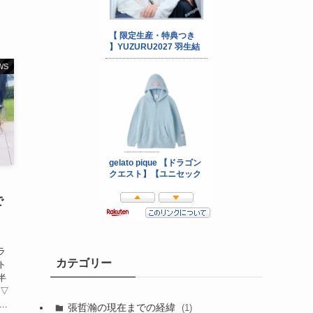
WS
で
ラ
カテゴリー
ト
半
〃▽
..
張哲瀚の現在までの経緯
(1)