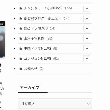
チャンジャーハンNEWS
(1,551)
(8)
張哲瀚ブログ（張三坚）
(58)
WS
(23)
(3)
知己ドラNEWS
(51)
(24)
(5)
(42)
山河令写真館
(28)
(24)
(30)
(5)
(17)
中国ドラマNEWS
(8)
(29)
(6)
(1)
(3)
(1)
ゴンジュンNEWS
(91)
(20)
時
(14)
(4)
(2)
(6)
(2)
お知らせ
(2)
霍
(21)
(9)
(1)
(9)
(21)
界
(14)
アーカイブ
年の
(21)
能
(16)
の
ア
(13)
と
(17)
ー
..