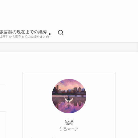
張哲瀚の現在までの経緯
813事件から現在までの経緯をまとめ
熊猫
知己マニア