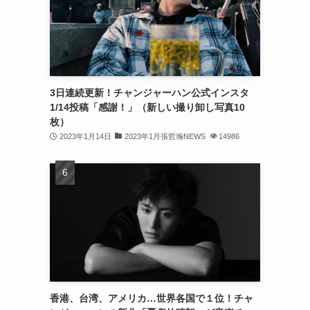
(32)
(30)
(32)
3日連続更新！チャンジャーハン公式インスタ
(32)
1/14投稿「感謝！」（新しい撮り卸し写真10
(31)
枚）
2023年1月14日
2023年1月張哲瀚NEWS
14986
(31)
(30)
(26)
(23)
(13)
(19)
香港、台湾、アメリカ…世界各国で１位！チャ
(8)