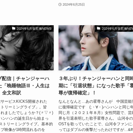
2024年6月25日
2024年6月張哲瀚NEWS
2024年6月張哲瀚NE
イブ配信｜チャンジャーハ
３年ぶり！チャンジャーハンと同
た「晚睡物語Ⅲ・人生は
期に「引退状態」になった歌手「
」全文和訳
尊が復帰確定」！
サービスKICKS開催された
なんとなんと…あの霍尊さんが 中国芸能
ストリーミングライブ」。皆
に復帰確定です (;・∀・)ハンハンと同じ
れましたでしょうか？(〃▽〃)
同じ月（２０２１年８月）女性問題で、芸
月のハンハンの誕生日から始まっ
界を引退表明した歌手霍尊さん。 山河令
ストリーミングライブ。基本的
OSTを歌っていたことで、山河令ファンに
イブ映像が1時間流れるのを
ってはダブルの衝撃だったわけですが…&#x.