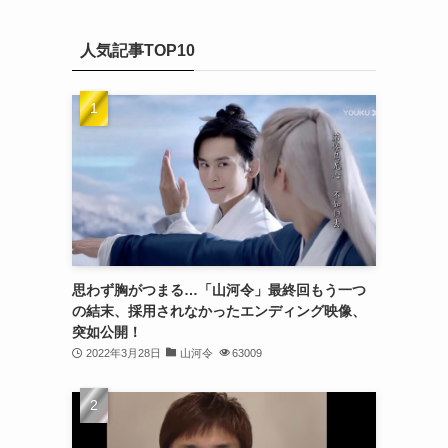
(20)
カ
(32)
イ
(21)
人気記事TOP10
ブ
(25)
(24)
(23)
(27)
(21)
(25)
思わず胸がつまる…「山河令」最終回もう一つ
(25)
の結末、採用されなかったエンディング映像、
突如公開！
(29)
2022年3月28日
山河令
63009
(31)
(29)