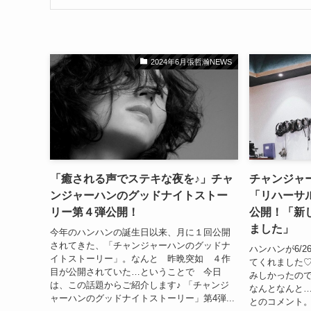
2024年6月張哲瀚NEWS
「癒される声でステキな夜を♪」チャ
チャンジャ
ンジャーハンのグッドナイトストー
「リハーサ
リー第４弾公開！
公開！「新
ました」
今年のハンハンの誕生日以来、月に１回公開
されてきた、「チャンジャーハンのグッドナ
ハンハンが6/
イトストーリー」。なんと 昨晩突如 ４作
てくれました
目が公開されていた…ということで 今日
みしかったので
は、この話題からご紹介します♪ 「チャンジ
なんとなんと…
ャーハンのグッドナイトストーリー」第4弾...
とのコメント