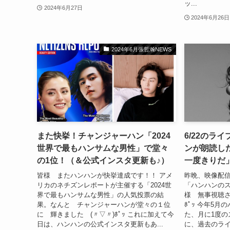
ッ...
2024年6月27日
2024年6月26日
2024年6月張哲瀚NEWS
また快挙！チャンジャーハン「2024
6/22のラ
世界で最もハンサムな男性」で堂々
ンが朗読し
の1位！（＆公式インスタ更新も♪）
一度きりだ
皆様 またハンハンが快挙達成です！！ アメ
昨晩、映像配信
リカのネチズンレポートが主催する「2024世
「ハンハンの
界で最もハンサムな男性」の人気投票の結
様 無事視聴さ
果。なんと チャンジャーハンが堂々の１位
ﾎﾟｯ 今年5
に 輝きました (〃▽〃)ﾎﾟｯ これに加えて今
た、月に1度の
日は、ハンハンの公式インスタ更新もあ...
に、過去のラ