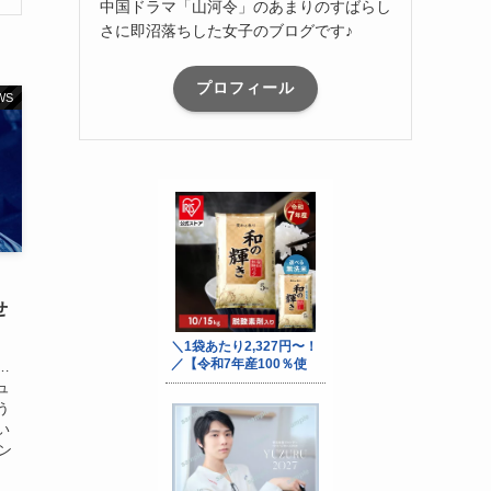
中国ドラマ「山河令」のあまりのすばらし
さに即沼落ちした女子のブログです♪
プロフィール
WS
せ
…
ュ
う
い
ハン