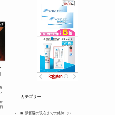
WS
ン
日
香
ン
カテゴリー
。
サ
今日
張哲瀚の現在までの経緯
(1)