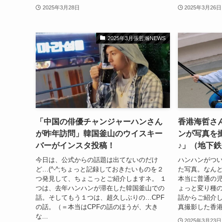
2025年3月28日
2025年3月26日
2025年3月張哲瀚NEWS
「中国の俳優チャンジャーハンさん
香港海哲さ
が昨年訪問」韓国釜山のウイスキー
ンが写真を
バーがインスタ投稿！
♪」（地下
今日は、公式からの話題は出てないのだけ
ハンハンがつ
ど…(^-^;ちょっと記録しておきたいものを２
た写真。なん
つ発見して、ちょこっとご紹介しますネ。 １
本当に普通の児
つは、去年ハンハンが滞在した韓国釜山での
ょっと変り種
話。そしてもう１つは、超久しぶりの…CPF
話からご紹介し
の話。（＝本当はCPFの話のほうが、大き
真撮影した香港
な...
2025年3月23日