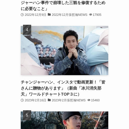
ジャーハン事件で崩壊した三観を修復するため
(31)
に必要なこと」
2022年12月9日
2022年12月張哲瀚NEWS
17905
(31)
(31)
(32)
(30)
(32)
(32)
(31)
チャンジャーハン、インスタで動画更新！「皆
さんに贈物があります」（新曲「冰川消失那
(28)
天」ワールドチャートTOP３に）
2023年2月16日
2023年2月張哲瀚NEWS
15460
(32)
(31)
(30)