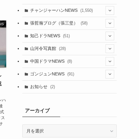
チャンジャーハンNEWS
(1,550)
(7)
張哲瀚ブログ（張三坚）
(58)
WS
(23)
(3)
知己ドラNEWS
(51)
(24)
(5)
(42)
山河令写真館
(28)
(24)
(30)
(5)
(17)
中国ドラマNEWS
(8)
(29)
(6)
(1)
(3)
(1)
ゴンジュンNEWS
(91)
ン
(20)
(14)
(4)
祝
(2)
(6)
(2)
お知らせ
(2)
(21)
(9)
(1)
(9)
ンハ
(21)
後
(14)
アーカイブ
公式
(21)
クス
(16)
サ
ア
(13)
(17)
ー