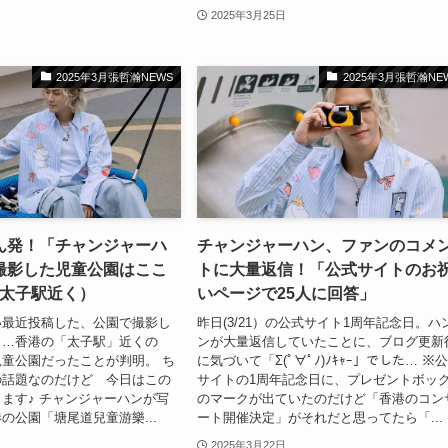
2025年3月25日
2025年3月張哲瀚NEWS
2025年3月張哲瀚NE
ん発！「チャンジャーハ
チャンジャーハン、ファンのコメ
撮影した児童公園はここ
トに大量返信！「公式サイトのお
鉄太子駅近く）
いページで25人に回答」
い最近投稿した、公園で撮影し
昨日(3/21）の公式サイト1周年記念日。ハ
と…香港の「太子駅」近くの
ンが大量返信していたことに、ブログ更新
童公園だったことが判明。 ち
に気づいて「Σ(ﾟ∀ﾟﾉ)ﾉｷｬｰ」でした… ※
の話題なのだけど 今日はこの
サイトの1周年記念日に、プレゼントボッ
ます♪ チャンジャーハンが写
のマークが出ていたのだけど「香港のコン
の公園「塘尾道兒童游樂...
ート開催決定」がそれだと思ってたら「...
2025年3月22日