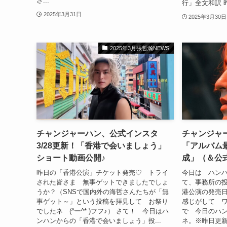
さ...
行」全文和訳 昨
2025年3月31日
2025年3月30日
2025年3月張哲瀚NEWS
チャンジャーハン、公式インスタ
チャンジャ
3/28更新！「香港で会いましょう」
「アルバム
ショート動画公開♪
成」（＆公式
昨日の「香港公演」チケット発売♡ トライ
今日は ハン
された皆さま 無事ゲットできましたでしょ
て、事務所の
うか？（SNSで国内外の海哲さんたちが「無
港公演の発売
事ゲット～」という投稿を拝見して お祭り
感じがして ワ
でしたネ (^ー^* )フフ♪） さて！ 今日はハ
で 今日のハ
ンハンからの「香港で会いましょう」投...
ネ。※昨日更新