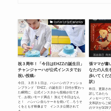
2025年3月張哲瀚NEWS
祝３周年！「今日はEHZZの誕生日」
張ママが書
チャンジャーハが公式インスタでお
なたの人生
祝い投稿♪
歩いてくだ
訳）
今日、３月３１日は、ハンハンのファッショ
ンブランド「EHZZ」の誕生日！日付が変わっ
昨日、更新さ
た瞬間に 公式インスタから投稿が出てき
訳してみたら
て…お祝いモード満点！ 加えて今日はなん
メッセージでし
と！ ハンハン自らケーキを焼いて…ろうそ
文和訳からご紹
くをともす映像まで インスタ公開されて
のママが3/2