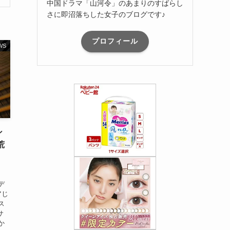
中国ドラマ「山河令」のあまりのすばらし
さに即沼落ちした女子のブログです♪
プロフィール
WS
ン
荒
デ
アじ
ス
サ
か