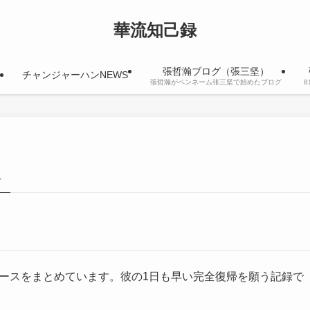
華流知己録
張哲瀚ブログ（張三坚）
チャンジャーハンNEWS
張哲瀚がペンネーム张三坚で始めたブログ
–
ュースをまとめています。彼の1日も早い完全復帰を願う記録で