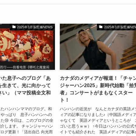
2025年3月張哲瀚NEWS
2025年3月張哲瀚NE
いた息子へのブログ「あ
カナダのメディアが報道！「チャ
を生きて、光に向かって
ジャーハン2025」新時代始動「拾
さい」（ママ投稿全文和
者」コンサートがまもなくスター
ト！
れたハンハンママのブログ。和
ハンハンの近況が なんとカナダの英語メ
 やっぱり 息子ハンハンへの
ィアの記事になりました♪（中国語メディ
た😢 今日は、このブログの全
ゃなくて 英語メディアというところが 
介します。 チャンジャーハン
ゴいと思うｗｗ） ↑今日はハンハンの公式
9ブログ更新！「活出自己 向光而
イトでも紹介された 英語メディアの記事