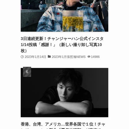
(32)
(30)
(32)
3日連続更新！チャンジャーハン公式インスタ
(32)
1/14投稿「感謝！」（新しい撮り卸し写真10
(31)
枚）
2023年1月14日
2023年1月張哲瀚NEWS
14986
(31)
(30)
(26)
(23)
(13)
(19)
香港、台湾、アメリカ…世界各国で１位！チャ
(8)