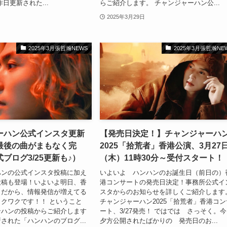
日更新された...
らご紹介します。 チャンジャーハン公...
2025年3月29日
2025年3月張哲瀚NEWS
2025年3月張哲瀚NE
ーハン公式インスタ更新
【発売日決定！】チャンジャーハ
最後の曲がまもなく完
2025「拾荒者」香港公演、3月27
ブログ3/25更新も♪）
（木）11時30分～受付スタート！
ハンの公式インスタ投稿に加え
いよいよ ハンハンのお誕生日（前日の）
投稿も登場！いよいよ明日、香
港コンサートの発売日決定！事務所公式イ
日だから、情報発信が増えてる
スタからのお知らせを詳しくご紹介します
クワクです！！ ということ
チャンジャーハン2025「拾荒者」香港コン
ンハンの投稿からご紹介します
ート、3/27発売！ ではでは さっそく。
された「ハンハンのブログ...
夕方公開されたばかりの 発売日のお...