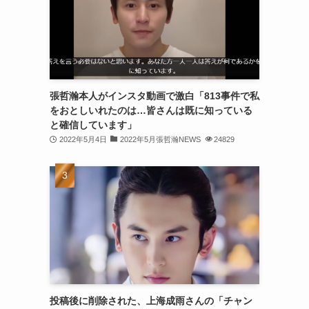
(30)
(30)
(32)
(31)
張哲瀚本人がインスタ動画で激白「813事件で私
をおとしいれたのは…皆さんは既に知っている
(31)
と確信しています」
(32)
2022年5月4日
2022年5月張哲瀚NEWS
24829
(29)
(31)
(29)
(32)
(32)
(29)
投稿後に削除された、上海成雨さんの「チャン