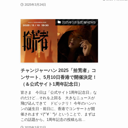
2025年3月24日
2025年3月張哲瀚NEWS
チャンジャーハン 2025「拾荒者」コ
ンサート、5月10日香港で開催決定！
（＆公式サイト1周年記念日）
皆さま 今日は「公式サイト1周年記念日」な
のだけど…それを上回る 大きなニュースが
飛び込んできて ドビックリ！ 今年のハンハ
ンの誕生日・前日に、香港でコンサートが開
催されますヾ(*´∀｀*)ﾉ ということで、まずは
この話題から。1周年記念の投稿も出...
2025年3月21日