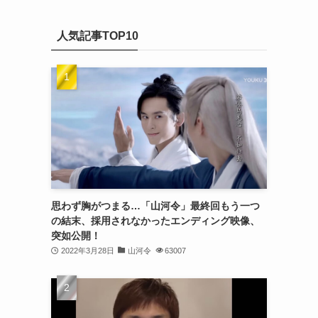
(20)
カ
(32)
イ
(21)
人気記事TOP10
ブ
(25)
(24)
(23)
(27)
(21)
(25)
思わず胸がつまる…「山河令」最終回もう一つ
(25)
の結末、採用されなかったエンディング映像、
突如公開！
(29)
2022年3月28日
山河令
63007
(31)
(29)