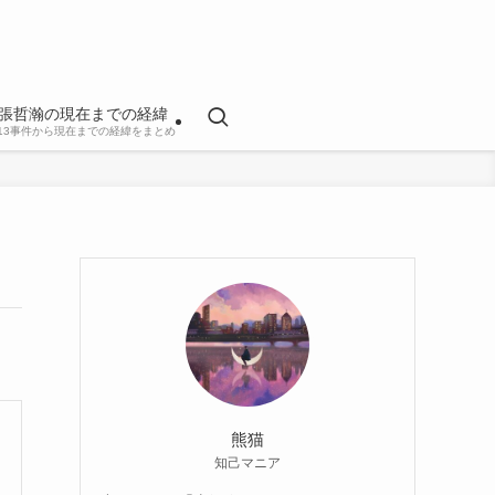
張哲瀚の現在までの経緯
813事件から現在までの経緯をまとめ
熊猫
知己マニア