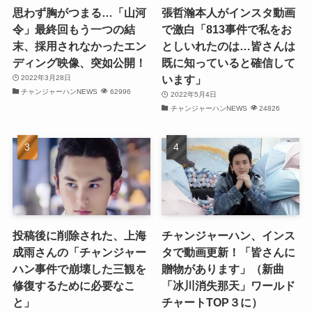
(27)
思わず胸がつまる…「山河
張哲瀚本人がインスタ動画
令」最終回もう一つの結
で激白「813事件で私をお
(21)
末、採用されなかったエン
としいれたのは…皆さんは
ディング映像、突如公開！
既に知っていると確信して
(25)
います」
2022年3月28日
チャンジャーハンNEWS
62996
(25)
2022年5月4日
チャンジャーハンNEWS
24826
(29)
(31)
(29)
(30)
投稿後に削除された、上海
チャンジャーハン、インス
(30)
成雨さんの「チャンジャー
タで動画更新！「皆さんに
ハン事件で崩壊した三観を
贈物があります」（新曲
(32)
修復するために必要なこ
「冰川消失那天」ワールド
と」
チャートTOP３に）
(31)