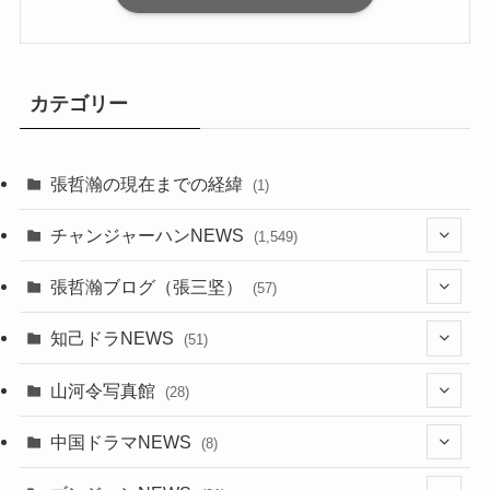
カテゴリー
張哲瀚の現在までの経緯
(1)
チャンジャーハンNEWS
(1,549)
(6)
張哲瀚ブログ（張三坚）
(57)
(23)
(2)
知己ドラNEWS
(51)
(24)
(5)
(42)
山河令写真館
(28)
(24)
(30)
(5)
(17)
中国ドラマNEWS
(8)
(29)
(6)
(1)
(3)