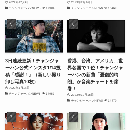
2022年12月9日
2023年2月16日
(31)
チャンジャーハンNEWS
17904
チャンジャーハンNEWS
15460
(32)
(29)
(31)
(29)
3日連続更新！チャンジャ
香港、台湾、アメリカ…世
ーハン公式インスタ1/14投
界各国で１位！チャンジャ
(32)
稿「感謝！」（新しい撮り
ーハンの新曲「憂傷的晴
卸し写真10枚）
朗」が音楽チャートを席
(32)
巻！
2023年1月14日
チャンジャーハンNEWS
14986
(29)
2022年12月15日
チャンジャーハンNEWS
14470
(31)
(31)