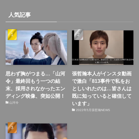
人気記事
思わず胸がつまる…「山河
張哲瀚本人がインスタ動画
令」最終回もう一つの結
で激白「813事件で私をお
末、採用されなかったエン
としいれたのは…皆さんは
ディング映像、突如公開！
既に知っていると確信して
います」
山河令
2022年5月張哲瀚NEWS