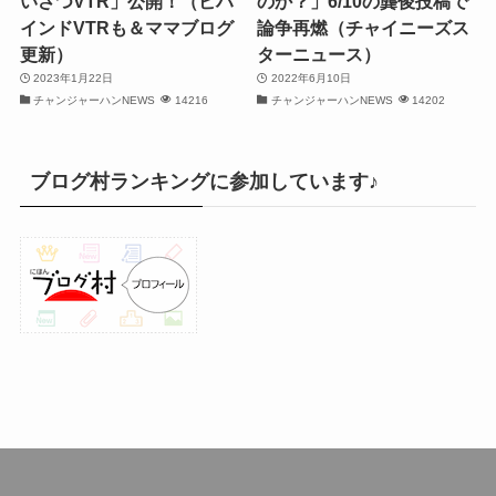
いさつVTR」公開！（ビハ
のか？」6/10の龔俊投稿で
インドVTRも＆ママブログ
論争再燃（チャイニーズス
(30)
更新）
ターニュース）
2023年1月22日
2022年6月10日
(32)
チャンジャーハンNEWS
14216
チャンジャーハンNEWS
14202
(32)
(31)
ブログ村ランキングに参加しています♪
(31)
(30)
(26)
(23)
(13)
(19)