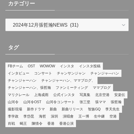
(8)
カテゴリー
カ
テ
ゴ
リ
タグ
ー
FBチーム
OST
WOWOW
インスタ
インスタ投稿
インタビュー
コンサート
チャンサンジャン
チャンジャ―ハン
チャンジャーハン
チャンジャーハン、ママブログ、
チャンジャーハン、張哲瀚
ファンミーティング
ママブログ
マリクレール
上海成雨
公式インスタ
写真集
北京空港
安楽伝
山河令
山河令OST
山河令コンサート
张三坚
張ママ
張哲瀚
撮影現場
新作ドラマ
新曲
新曲リリース
智族GQ
李天先生
李学政
李岱昆
海哲
深圳
演唱會
王一博
生中継
空港
肖戦
蝎王
陳情令
香港
香港公演