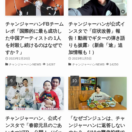
(31)
(32)
チャンジャーハンFBチーム
チャンジャーハンが公式イ
(30)
レポ「国際的に最も成功し
ンスタで「症状改善」報
た中国アーティストの 1人
告！動画でギターの弾き語
(32)
を封殺し続けるのはなぜで
りも披露♪（新曲「途」追
すか？」
加情報も！）
(32)
2023年2月20日
2023年1月5日
チャンジャーハンNEWS
14287
チャンジャーハンNEWS
14250
(31)
(28)
(32)
(31)
(30)
チャンジャーハン、公式イ
「なぜゴンジュンは、チャ
ンスタで「春節元旦のごあ
ンジャーハンに返答しない
(32)