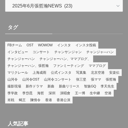
カ
テ
ゴ
リ
タグ
ー
FBチーム
OST
WOWOW
インスタ
インスタ投稿
インタビュー
コンサート
チャンサンジャン
チャンジャ―ハン
チャンジャーハン
チャンジャーハン、ママブログ、
チャンジャーハン、張哲瀚
ファンミーティング
ママブログ
マリクレール
上海成雨
公式インスタ
写真集
北京空港
安楽伝
山河令
山河令OST
山河令コンサート
张三坚
張ママ
張哲瀚
撮影現場
新作ドラマ
新曲
新曲リリース
智族GQ
李天先生
李学政
李岱昆
海哲
深圳
演唱會
王一博
生中継
空港
肖戦
蝎王
陳情令
香港
香港公演
人気記事