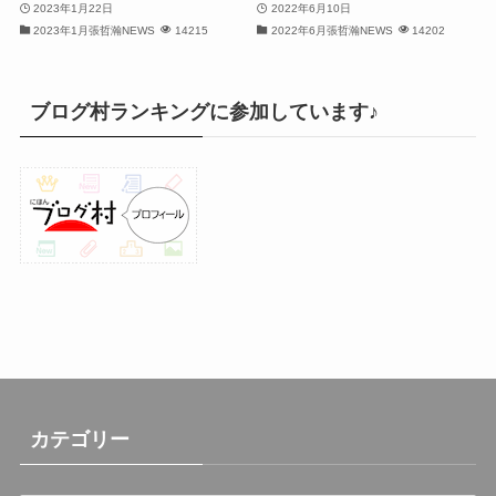
2023年1月22日
2022年6月10日
(32)
2023年1月張哲瀚NEWS
14215
2022年6月張哲瀚NEWS
14202
(32)
(31)
ブログ村ランキングに参加しています♪
(31)
(30)
(26)
(23)
(13)
(19)
(8)
カテゴリー