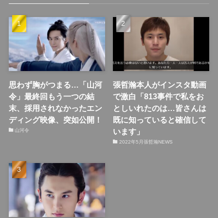
思わず胸がつまる…「山河
張哲瀚本人がインスタ動画
令」最終回もう一つの結
で激白「813事件で私をお
末、採用されなかったエン
としいれたのは…皆さんは
ディング映像、突如公開！
既に知っていると確信して
います」
山河令
2022年5月張哲瀚NEWS