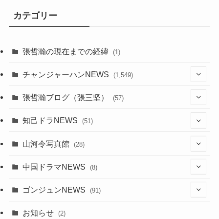
カテゴリー
張哲瀚の現在までの経緯
(1)
チャンジャーハンNEWS
(1,549)
(6)
張哲瀚ブログ（張三坚）
(57)
(23)
(2)
知己ドラNEWS
(51)
(24)
(5)
(42)
山河令写真館
(28)
(24)
(30)
(5)
(17)
中国ドラマNEWS
(8)
(29)
(6)
(1)
(3)
(1)
ゴンジュンNEWS
(91)
(20)
(14)
(4)
(2)
(6)
(2)
お知らせ
(2)