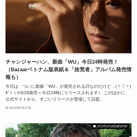
チャンジャーハン、新曲「WU」今日24時発売！
（Bazaarベトナム版表紙＆「拾荒者」アルバム発売情
報も）
今日は ついに新曲「WU」が発売される日なのだけど…(〃▽〃)
ﾎﾟｯ（※6/28発売＝今日24時にリリースされます） このほかに、
公式サイトから、すごいリリースが登場して話題...
2025年6月27日
2025年6月張哲瀚NEWS