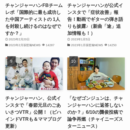
チャンジャーハンFBチーム
チャンジャーハンが公式イ
(30)
レポ「国際的に最も成功し
ンスタで「症状改善」報
た中国アーティストの 1人
告！動画でギターの弾き語
(32)
を封殺し続けるのはなぜで
りも披露♪（新曲「途」追
すか？」
加情報も！）
(32)
2023年2月20日
2023年1月5日
2023年2月張哲瀚NEWS
14287
2023年1月張哲瀚NEWS
14250
(31)
(28)
(32)
(31)
(30)
チャンジャーハン、公式イ
「なぜゴンジュンは、チャ
ンスタで「春節元旦のごあ
ンジャーハンに返答しない
(32)
いさつVTR」公開！（ビハ
のか？」6/10の龔俊投稿で
インドVTRも＆ママブログ
論争再燃（チャイニーズス
(30)
更新）
ターニュース）