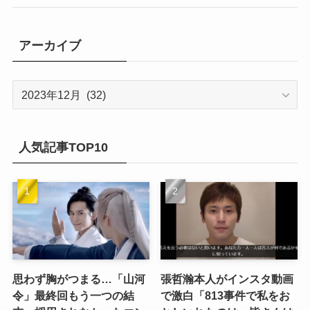
(21)
(9)
(1)
(9)
(21)
アーカイブ
(14)
(21)
(16)
ア
(13)
ー
(17)
カ
(20)
(32)
イ
人気記事TOP10
(21)
ブ
(25)
(24)
(23)
(27)
思わず胸がつまる…「山河
張哲瀚本人がインスタ動画
令」最終回もう一つの結
で激白「813事件で私をお
(21)