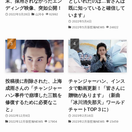
末、採用されなかったエン
としいれたのは…皆さんは
ディング映像、突如公開！
既に知っていると確信して
(25)
います」
2022年3月28日
山河令
62992
(25)
2022年5月4日
2022年5月張哲瀚NEWS
24822
(29)
(31)
(29)
(30)
投稿後に削除された、上海
チャンジャーハン、インス
(30)
成雨さんの「チャンジャー
タで動画更新！「皆さんに
ハン事件で崩壊した三観を
贈物があります」（新曲
(32)
修復するために必要なこ
「冰川消失那天」ワールド
と」
チャートTOP３に）
(31)
2022年12月9日
2023年2月16日
(31)
2022年12月張哲瀚NEWS
17904
2023年2月張哲瀚NEWS
15459