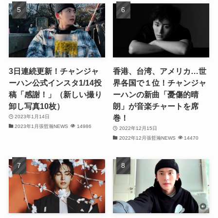
(32)
(29)
(31)
(29)
3日連続更新！チャンジャ
香港、台湾、アメリカ…世
ーハン公式インスタ1/14投
界各国で１位！チャンジャ
(32)
稿「感謝！」（新しい撮り
ーハンの新曲「憂傷的晴
卸し写真10枚）
朗」が音楽チャートを席
(32)
巻！
2023年1月14日
2023年1月張哲瀚NEWS
14986
(29)
2022年12月15日
2022年12月張哲瀚NEWS
14470
(31)
(31)
(31)
(32)