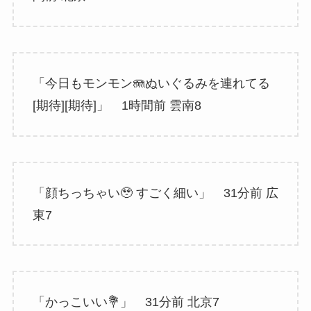
「今日もモンモン🪼ぬいぐるみを連れてる
[期待][期待]」 1時間前 雲南8
「顔ちっちゃい🥹 すごく細い」 31分前 広
東7
「かっこいい💐」 31分前 北京7