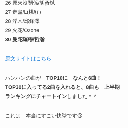
26 原來沒關係/胡彥斌
27 走盡/L(桃籽）
28 浮木/邱鋒澤
29 火花/Ozone
30 曼陀羅/張哲瀚
原文サイトはこちら
ハンハンの曲が
TOP10に なんと6曲！
TOP30に入ってる2曲を入れると、8曲も 上半期
ランキングにチャートイン
しました＾＾
これは 本当にすごい快挙です😢