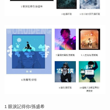
1 眼淚記得你/孫盛希