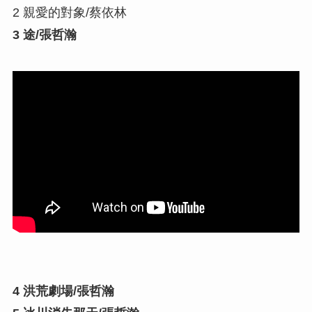
2 親愛的對象/蔡依林
3 途/張哲瀚
4 洪荒劇場/張哲瀚