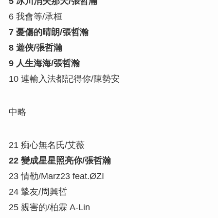
5 冰川消失那天/張哲瀚
6 我會等/承桓
7 憂傷的晴朗/張哲瀚
8 遊俠/張哲瀚
9 人生海海/張哲瀚
10 連輸入法都記得你/陳勢安
中略
21 痴心無名氏/艾薇
22 變成星星照亮你/張哲瀚
23 情勒/Marz23 feat.ØZI
24 摯友/周興哲
25 親害的/柏霖 A-Lin