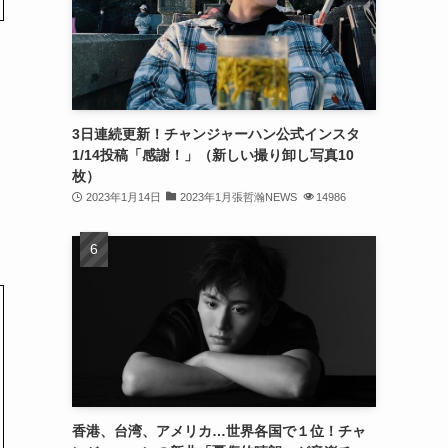
(32)
(30)
(32)
3日連続更新！チャンジャーハン公式インスタ
(32)
1/14投稿「感謝！」（新しい撮り卸し写真10
(31)
枚）
2023年1月14日
2023年1月張哲瀚NEWS
14986
(31)
(30)
(26)
(23)
(13)
(19)
香港、台湾、アメリカ…世界各国で１位！チャ
(8)