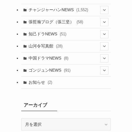
チャンジャーハンNEWS
(1,552)
(9)
張哲瀚ブログ（張三坚）
(58)
(23)
(3)
知己ドラNEWS
(51)
(24)
(5)
(42)
山河令写真館
(28)
(24)
(30)
(5)
(17)
中国ドラマNEWS
(8)
(29)
(6)
(1)
(3)
(1)
ゴンジュンNEWS
(91)
(20)
(14)
(4)
(2)
(6)
(2)
お知らせ
(2)
(21)
(9)
(1)
(9)
(21)
(14)
アーカイブ
(21)
(16)
ア
(13)
(17)
ー