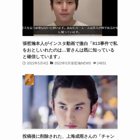
(30)
(30)
(32)
(31)
張哲瀚本人がインスタ動画で激白「813事件で私
をおとしいれたのは…皆さんは既に知っている
(31)
と確信しています」
(32)
2022年5月4日
2022年5月張哲瀚NEWS
24831
(29)
(31)
(29)
(32)
(32)
(29)
投稿後に削除された、上海成雨さんの「チャン