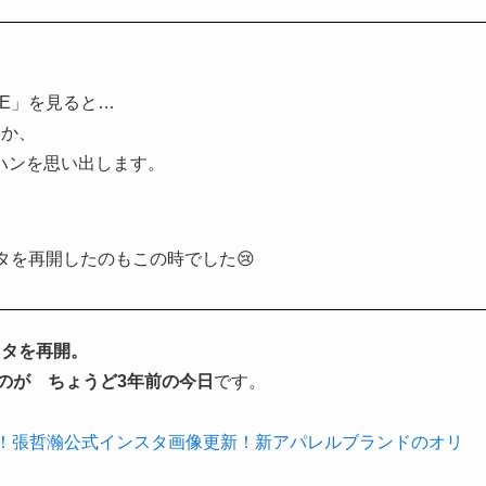
CE」を見ると…
しか、
ハンを思い出します。
タを再開したのもこの時でした😢
スタを再開。
のが ちょうど3年前の今日
です。
初！張哲瀚公式インスタ画像更新！新アパレルブランドのオリ