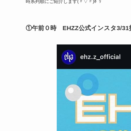
時系列順にご紹介します(〃▽〃)ﾎﾟｯ
①午前０時 EHZZ公式インスタ3/31投