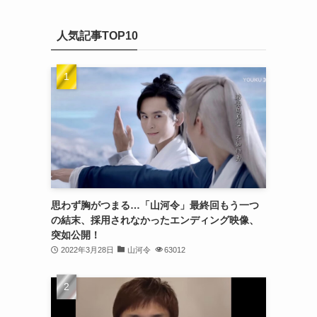
(20)
カ
(32)
イ
(21)
人気記事TOP10
ブ
(25)
(24)
(23)
(27)
(21)
(25)
思わず胸がつまる…「山河令」最終回もう一つ
(25)
の結末、採用されなかったエンディング映像、
突如公開！
(29)
2022年3月28日
山河令
63012
(31)
(29)