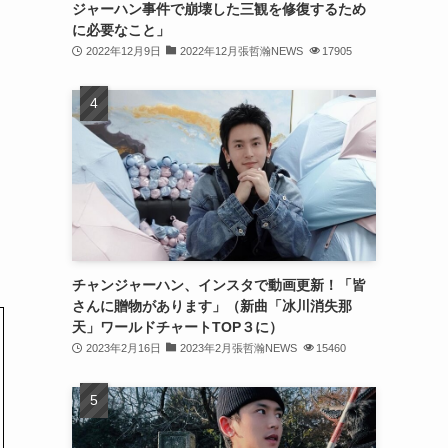
ジャーハン事件で崩壊した三観を修復するため
(31)
に必要なこと」
2022年12月9日
2022年12月張哲瀚NEWS
17905
(31)
(31)
(32)
(30)
(32)
(32)
(31)
チャンジャーハン、インスタで動画更新！「皆
さんに贈物があります」（新曲「冰川消失那
(28)
天」ワールドチャートTOP３に）
2023年2月16日
2023年2月張哲瀚NEWS
15460
(32)
(31)
(30)