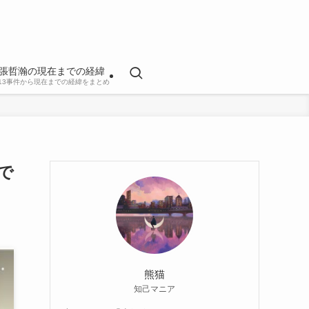
張哲瀚の現在までの経緯
813事件から現在までの経緯をまとめ
で
熊猫
知己マニア