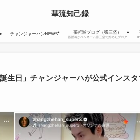
華流知己録
張哲瀚ブログ（張三坚）
チャンジャーハンNEWS
張哲瀚がペンネーム张三坚で始めたブログ
の誕生日」チャンジャーハが公式インスタ