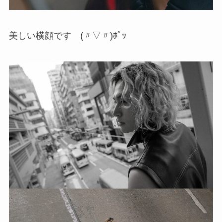
美しい横顔です (〃▽〃)ﾎﾟｯ