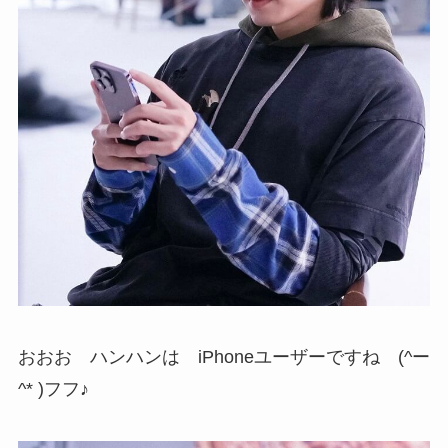
おおお ハンハンは iPhoneユーザーですね (^ー
^* )フフ♪