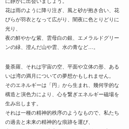
に静かに出会いましょう。
花は雨のように降り注ぎ、風と砂が抱き合い、花
びらが羽衣となって広がり、闇夜に色とりどりに
光り、
夜の鮮やかな紫、雲母白の銀、エメラルドグリー
ンの緑、澄んだ山や雲、水の青など…。
曼荼羅、それは宇宙の空、平面や立体の形、ある
いは湾の満月についての夢想かもしれません。
そのエネルギーは「円」から生まれ、幾何学的な
構造と演色力により、心を繋ぎエネルギー磁場を
生み出します。
それは一種の精神的秩序のようなもので、私たち
の過去と未来の精神的な痕跡を運び、