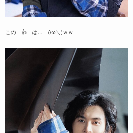
この 👍 は… (/ω＼)ｗｗ