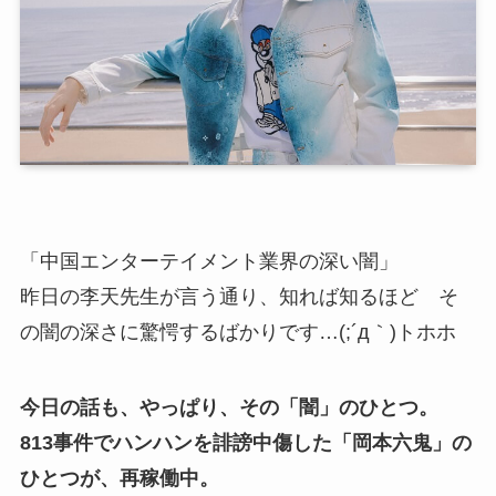
「中国エンターテイメント業界の深い闇」
昨日の李天先生が言う通り、知れば知るほど そ
の闇の深さに驚愕するばかりです…(;´д｀)トホホ
今日の話も、やっぱり、その「闇」のひとつ。
813事件でハンハンを誹謗中傷した「岡本六鬼」の
ひとつが、再稼働中。