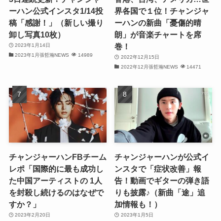
ーハン公式インスタ1/14投
界各国で１位！チャンジャ
(32)
稿「感謝！」（新しい撮り
ーハンの新曲「憂傷的晴
卸し写真10枚）
朗」が音楽チャートを席
(32)
巻！
2023年1月14日
2023年1月張哲瀚NEWS
14989
(29)
2022年12月15日
2022年12月張哲瀚NEWS
14471
(31)
(31)
(31)
(32)
チャンジャーハンFBチーム
チャンジャーハンが公式イ
(30)
レポ「国際的に最も成功し
ンスタで「症状改善」報
た中国アーティストの 1人
告！動画でギターの弾き語
(32)
を封殺し続けるのはなぜで
りも披露♪（新曲「途」追
すか？」
加情報も！）
(32)
2023年2月20日
2023年1月5日