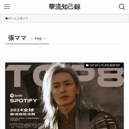
華流知己録
ホーム
張ママ
張ママ
– tag –
2024年12月張哲瀚NEWS