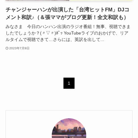
チャンジャーハンが出演した「台湾ヒットFM」DJコ
メント和訳♪（＆張ママがブログ更新！全文和訳も）
みなさま 今日のハンハン出演のラジオ番組！無事、視聴できま
したでしょうか？(〃▽〃)ﾎﾟｯ YouTubeライブのおかげで、リア
ルタイムで視聴できて…さらには、英訳を出して...
2023年7月9日
1