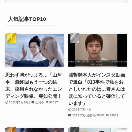
ー
(17)
カ
(20)
(32)
イ
人気記事TOP10
(21)
ブ
(25)
(24)
(23)
(27)
思わず胸がつまる…「山河
張哲瀚本人がインスタ動画
令」最終回もう一つの結
で激白「813事件で私をお
(21)
末、採用されなかったエン
としいれたのは…皆さんは
ディング映像、突如公開！
既に知っていると確信して
(25)
います」
2022年3月28日
山河令
63017
(25)
2022年5月4日
2022年5月張哲瀚NEWS
24831
(29)