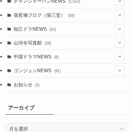
チャンジャーハンNEWS
(1,552)
(9)
張哲瀚ブログ（張三坚）
(58)
(23)
(3)
知己ドラNEWS
(51)
(24)
(5)
(42)
山河令写真館
(28)
(24)
(30)
(5)
(17)
中国ドラマNEWS
(8)
(29)
(6)
(1)
(3)
(1)
ゴンジュンNEWS
(91)
(20)
(14)
(4)
(2)
(6)
(2)
お知らせ
(2)
(21)
(9)
(1)
(9)
(21)
アーカイブ
(14)
(21)
(16)
ア
(13)