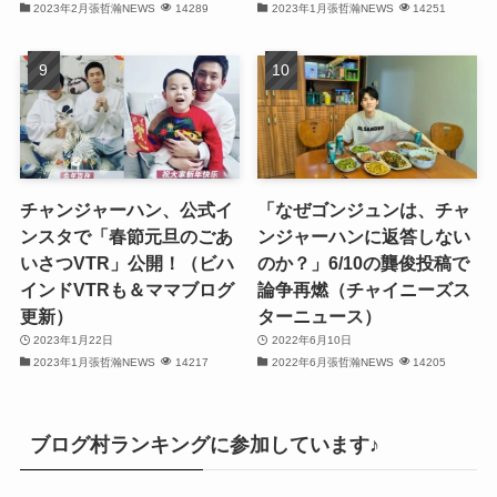
2023年2月張哲瀚NEWS
14289
2023年1月張哲瀚NEWS
14251
(31)
(28)
(32)
(31)
(30)
チャンジャーハン、公式イ
「なぜゴンジュンは、チャ
ンスタで「春節元旦のごあ
ンジャーハンに返答しない
(32)
いさつVTR」公開！（ビハ
のか？」6/10の龔俊投稿で
インドVTRも＆ママブログ
論争再燃（チャイニーズス
(30)
更新）
ターニュース）
2023年1月22日
2022年6月10日
(32)
2023年1月張哲瀚NEWS
14217
2022年6月張哲瀚NEWS
14205
(32)
(31)
ブログ村ランキングに参加しています♪
(31)