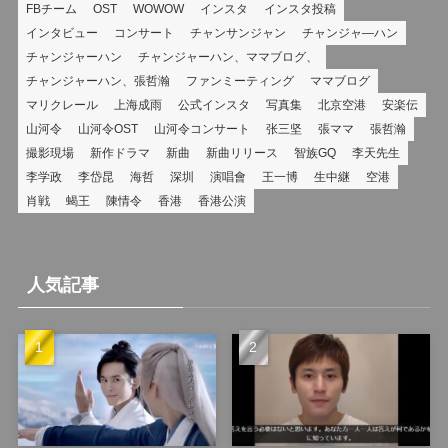
FBチーム
OST
WOWOW
インスタ
インスタ投稿
インタビュー
コンサート
チャンサンジャン
チャンジャ―ハン
チャンジャーハン
チャンジャーハン、ママブログ、
チャンジャーハン、張哲瀚
ファンミーティング
ママブログ
マリクレール
上海成雨
公式インスタ
写真集
北京空港
安楽伝
山河令
山河令OST
山河令コンサート
张三坚
張ママ
張哲瀚
撮影現場
新作ドラマ
新曲
新曲リリース
智族GQ
李天先生
李学政
李岱昆
海哲
深圳
演唱會
王一博
生中継
空港
肖戦
蝎王
陳情令
香港
香港公演
人気記事