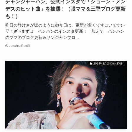
チャンジャーハン、公式インスタで「ショーン・メン
デスのヒット曲」を披露！（張ママ＆三堅ブログ更新
も！）
昨日の静けさが嘘のように👍今日は、更新が多くてすごいです(〃
▽〃)ﾎﾟｯまずは ハンハンのインスタ更新！ 加えて ハンハン
のママのブログ更新＆サンジャンブロ...
2024年3月25日
2024年3月張哲瀚NEWS