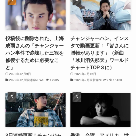
(31)
(29)
(30)
投稿後に削除された、上海
チャンジャーハン、インス
(30)
成雨さんの「チャンジャー
タで動画更新！「皆さんに
ハン事件で崩壊した三観を
贈物があります」（新曲
(32)
修復するために必要なこ
「冰川消失那天」ワールド
と」
チャートTOP３に）
(31)
2022年12月9日
2023年2月16日
(31)
2022年12月張哲瀚NEWS
17905
2023年2月張哲瀚NEWS
15460
(32)
(29)
(31)
(29)
3日連続更新！チャンジャ
香港、台湾、アメリカ…世