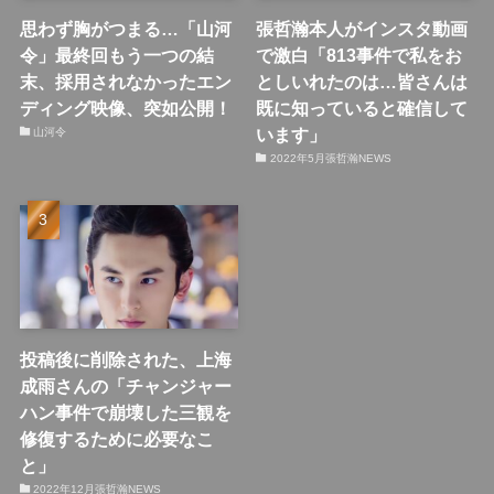
思わず胸がつまる…「山河
張哲瀚本人がインスタ動画
令」最終回もう一つの結
で激白「813事件で私をお
末、採用されなかったエン
としいれたのは…皆さんは
ディング映像、突如公開！
既に知っていると確信して
います」
山河令
2022年5月張哲瀚NEWS
投稿後に削除された、上海
成雨さんの「チャンジャー
ハン事件で崩壊した三観を
修復するために必要なこ
と」
2022年12月張哲瀚NEWS