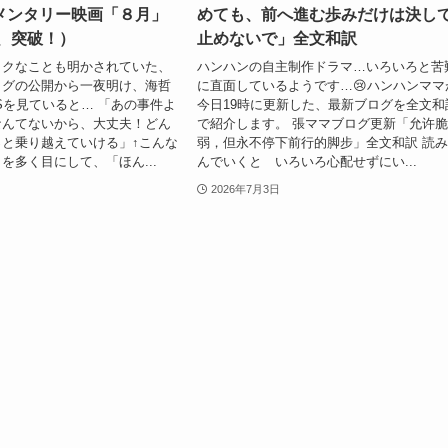
メンタリー映画「８月」
めても、前へ進む歩みだけは決し
生、突破！）
止めないで」全文和訳
ックなことも明かされていた、
ハンハンの自主制作ドラマ…いろいろと苦
ログの公開から一夜明け、海哲
に直面しているようです…😢ハンハンママ
Sを見ていると… 「あの事件よ
今日19時に更新した、最新ブログを全文和
なんてないから、大丈夫！どん
で紹介します。 張ママブログ更新「允许
と乗り越えていける」↑こんな
弱，但永不停下前行的脚步」全文和訳 読
を多く目にして、「ほん...
んでいくと いろいろ心配せずにい...
2026年7月3日