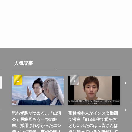
人気記事
思わず胸がつまる…「山河
張哲瀚本人がインスタ動画
令」最終回もう一つの結
で激白「813事件で私をお
末、採用されなかったエン
としいれたのは…皆さんは
ディング映像、突如公開！
既に知っていると確信して