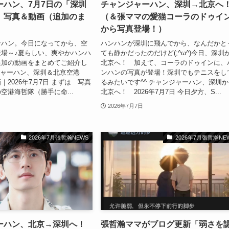
ーハン、7月7日の「深圳
チャンジャーハン、深圳→北京へ
」写真＆動画（追加のま
（＆張ママの愛猫コーラのドゥイ
から写真登場！）
ンハン。今日になってから、空
ハンハンが深圳に飛んでから、なんだかと
場～♪夏らしい、爽やかハンハ
ても静かだったのだけど(;^ω^)今日、深圳
追加の動画をまとめてご紹介し
北京へ！ 加えて、コーラのドゥインに、
ンジャーハン、深圳＆北京空港
ンハンの写真が登場！深圳でもテニスをし
2026年7月7日 まずは 写真
るみたいです^^ チャンジャーハン、深圳
空港海哲隊（勝手に命...
北京へ！ 2026年7月7日 今日夕方、S...
2026年7月7日
2026年7月張哲瀚NEWS
2026年7月張哲瀚NE
ーハン、北京→深圳へ！
張哲瀚ママがブログ更新「弱さを