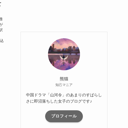
て
難
が
訳
脆
み込
熊猫
知己マニア
中国ドラマ「山河令」のあまりのすばらし
さに即沼落ちした女子のブログです♪
プロフィール