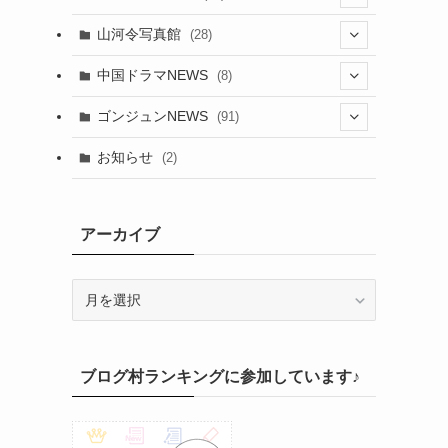
(24)
(5)
(42)
山河令写真館
(28)
(24)
(30)
(5)
(17)
中国ドラマNEWS
(8)
(29)
(6)
(1)
(3)
(1)
ゴンジュンNEWS
(91)
(20)
(14)
(4)
(2)
(6)
(2)
お知らせ
(2)
(21)
(9)
(1)
(9)
(21)
(14)
アーカイブ
(21)
(16)
ア
(13)
(17)
ー
(20)
カ
(32)
イ
(21)
ブログ村ランキングに参加しています♪
ブ
(25)
(24)