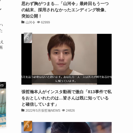
イ
思わず胸がつまる…「山河令」最終回もう一つ
ン
の結末、採用されなかったエンディング映像、
突如公開！
山河令
62999
ハ
た
加え
画
WS
張哲瀚本人がインスタ動画で激白「813事件で私
をおとしいれたのは…皆さんは既に知っている
と確信しています」
2022年5月張哲瀚NEWS
24826