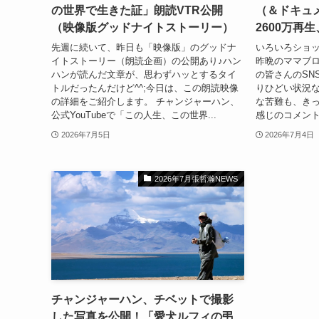
の世界で生きた証」朗読VTR公開
（＆ドキュ
（映像版グッドナイトストーリー）
2600万再
先週に続いて、昨日も「映像版」のグッドナ
いろいろショ
イトストーリー（朗読企画）の公開あり♪ハン
昨晩のママブ
ハンが読んだ文章が、思わずハッとするタイ
の皆さんのSN
トルだったんだけど^^;今日は、この朗読映像
りひどい状況
の詳細をご紹介します。 チャンジャーハン、
な苦難も、きっ
公式YouTubeで「この人生、この世界...
感じのコメント
2026年7月5日
2026年7月4日
2026年7月張哲瀚NEWS
チャンジャーハン、チベットで撮影
した写真を公開！「愛犬ルフィの弔