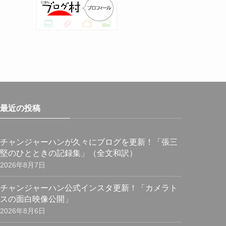
(23)
(27)
(21)
(25)
(25)
最近の投稿
(29)
(31)
チャンジャーハンが久々にブログを更新！「張三
(29)
堅のひとときの記録集」（全文和訳）
2026年8月7日
(30)
チャンジャーハン公式インスタ更新！「カメラト
(30)
スの面白映像公開」
(32)
2026年8月6日