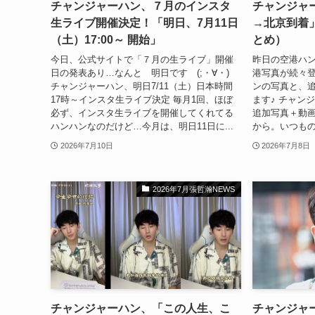
チャンジャーハン、７月のインスタ
チャンジャ
生ライブ開催決定！「明日、7月11日
→北京到着
（土）17:00～ 開始」
とめ）
今日、公式サイトで「７月の生ライブ」開催
昨日の空港ハ
日の発表あり…なんと 明日です (;・∀・)
港写真が続々登
チャンジャーハン、明日7/11（土）日本時間
ンの写真と、
17時～インスタ生ライブ決定 毎月1回、ほぼ
ます♪ チャ
必ず、インスタ生ライブを開催してくれてる
追加写真＋動画｜
ハンハンなのだけど…今月は、明日11日に...
から。いつもの
2026年7月10日
2026年7月8日
2026年7月張哲瀚NEWS
チャンジャーハン、「この人生、こ
チャンジャ