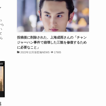
！
ン
っ
から
ハ
て
投稿後に削除された、上海成雨さんの「チャン
から
ジャーハン事件で崩壊した三観を修復するため
に必要なこと」
2022年12月張哲瀚NEWS
17905
WS
認