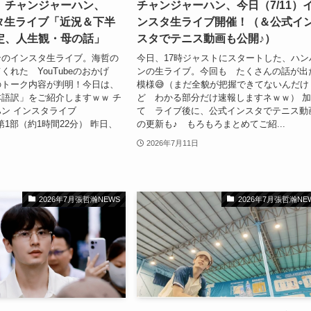
】チャンジャーハン、
チャンジャーハン、今日（7/11）
スタ生ライブ「近況＆下半
ンスタ生ライブ開催！（＆公式イ
定、人生観・母の話」
スタでテニス動画も公開♪）
ンのインスタ生ライブ。海哲の
今日、17時ジャストにスタートした、ハン
くれた YouTubeのおかげ
ンの生ライブ。今回も たくさんの話が出
のトーク内容が判明！今日は、
模様😅（まだ全貌が把握できてないんだけ
語訳」をご紹介しますｗｗ チ
ど わかる部分だけ速報しますネｗｗ） 
ン インスタライブ
て ライブ後に、公式インスタでテニス動
1）第1部（約1時間22分） 昨日、
の更新も♪ もろもろまとめてご紹...
2026年7月11日
2026年7月張哲瀚NEWS
2026年7月張哲瀚NE