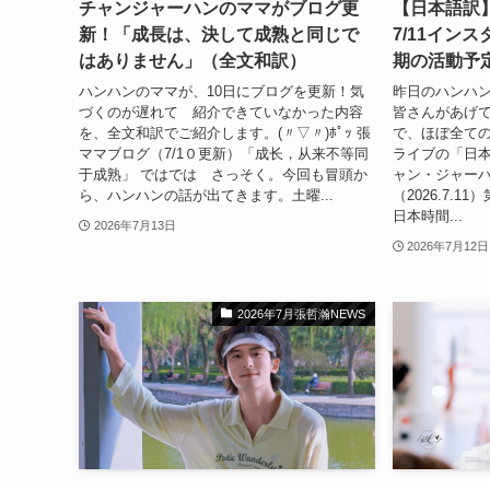
チャンジャーハンのママがブログ更
【日本語訳
新！「成長は、決して成熟と同じで
7/11イン
はありません」（全文和訳）
期の活動予
ハンハンのママが、10日にブログを更新！気
昨日のハンハ
づくのが遅れて 紹介できていなかった内容
皆さんがあげて
を、全文和訳でご紹介します。(〃▽〃)ﾎﾟｯ 張
で、ほぼ全て
ママブログ（7/1０更新）「成长，从来不等同
ライブの「日本
于成熟」 ではでは さっそく。今回も冒頭か
ャン・ジャーハ
ら、ハンハンの話が出てきます。土曜...
（2026.7.1
日本時間...
2026年7月13日
2026年7月12日
2026年7月張哲瀚NEWS