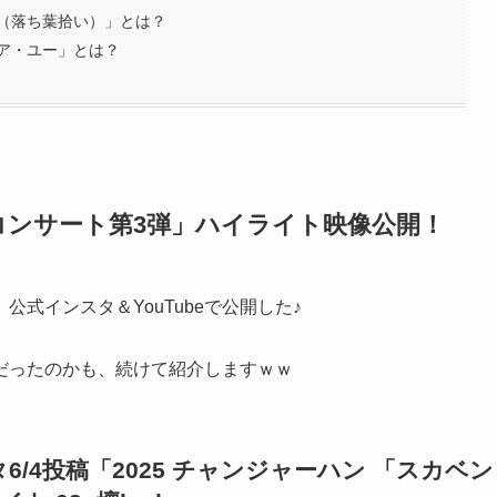
（落ち葉拾い）」とは？
ア・ユー」とは？
コンサート第3弾」ハイライト映像公開！
式インスタ＆YouTubeで公開した♪
だったのかも、続けて紹介しますｗｗ
/4投稿「2025 チャンジャーハン 「スカベン