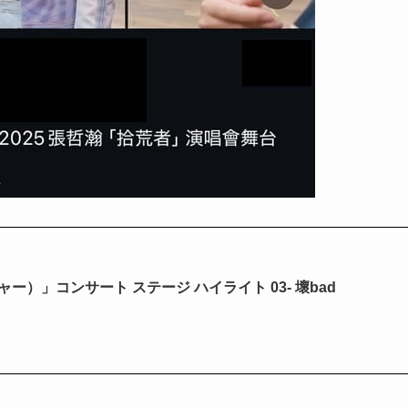
ー）」コンサート ステージ ハイライト 03- 壞bad