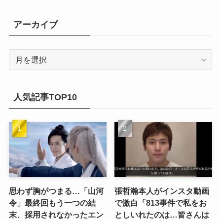
(9)
(1)
(9)
(21)
アーカイブ
(14)
(21)
(16)
ア
(13)
ー
(17)
カ
(20)
(32)
イ
人気記事TOP10
(21)
ブ
(25)
(24)
(23)
(27)
思わず胸がつまる…「山河
張哲瀚本人がインスタ動画
令」最終回もう一つの結
で激白「813事件で私をお
(21)
末、採用されなかったエン
としいれたのは…皆さんは