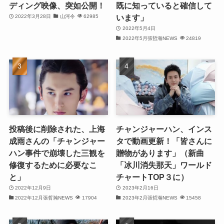
ディング映像、突如公開！
既に知っていると確信して
(25)
います」
2022年3月28日
山河令
62985
(25)
2022年5月4日
2022年5月張哲瀚NEWS
24819
(29)
(31)
(29)
(30)
投稿後に削除された、上海
チャンジャーハン、インス
(30)
成雨さんの「チャンジャー
タで動画更新！「皆さんに
ハン事件で崩壊した三観を
贈物があります」（新曲
(32)
修復するために必要なこ
「冰川消失那天」ワールド
と」
チャートTOP３に）
(31)
2022年12月9日
2023年2月16日
(31)
2022年12月張哲瀚NEWS
17904
2023年2月張哲瀚NEWS
15458
(32)