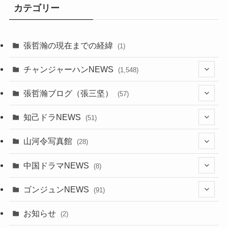
カテゴリー
張哲瀚の現在までの経緯
(1)
チャンジャーハンNEWS
(1,548)
(5)
張哲瀚ブログ（張三坚）
(57)
(23)
(2)
知己ドラNEWS
(51)
(24)
(5)
(42)
山河令写真館
(28)
(24)
(30)
(5)
(17)
中国ドラマNEWS
(8)
(29)
(6)
(1)
(3)
(1)
ゴンジュンNEWS
(91)
(20)
(14)
(4)
(2)
(6)
(2)
お知らせ
(2)
(21)