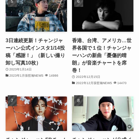
(29)
(31)
(29)
3日連続更新！チャンジャ
香港、台湾、アメリカ…世
ーハン公式インスタ1/14投
界各国で１位！チャンジャ
(32)
稿「感謝！」（新しい撮り
ーハンの新曲「憂傷的晴
卸し写真10枚）
朗」が音楽チャートを席
(32)
巻！
2023年1月14日
2023年1月張哲瀚NEWS
14986
(29)
2022年12月15日
2022年12月張哲瀚NEWS
14470
(31)
(31)
(31)
(32)