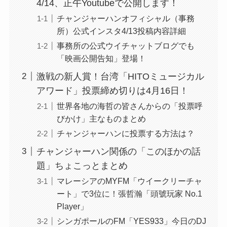
4/14、正午Youtubeで公開します！
チャンジャーハンオフィシャル（事務
所）公式インスタ4/13投稿内容詳細
事務所の公式ウイチャットブログでも
「映画公開告知」登場！
激戦の新人賞！台湾「HITOミュージカル
アワード」投票締め切りは4月16日！
世界各地の海哲の皆さんからの「投票呼
びかけ」主なものまとめ
チャンジャーハンに投票する方法は？
チャンジャーハン関係の「このほかの話
題」ちょこっとまとめ
マレーシアのMYFM「ウイークリーチャ
ート」で3位に！張哲瀚「頭號玩家 No.1
Player」
シンガポールのFM「YES933」今日のDJ