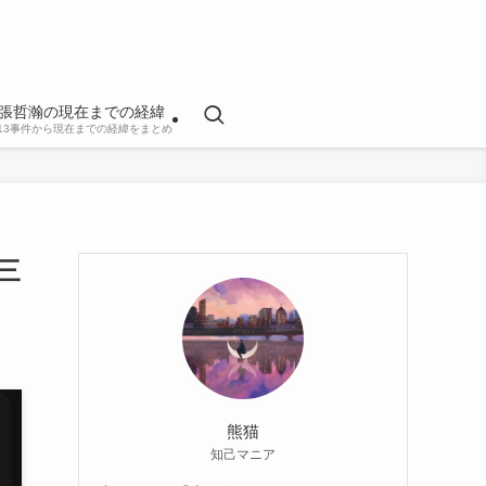
張哲瀚の現在までの経緯
813事件から現在までの経緯をまとめ
三
熊猫
知己マニア