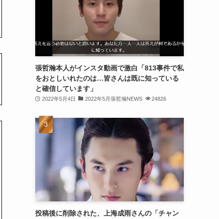
(30)
(30)
(32)
(31)
張哲瀚本人がインスタ動画で激白「813事件で私
をおとしいれたのは…皆さんは既に知っている
(31)
と確信しています」
(32)
2022年5月4日
2022年5月張哲瀚NEWS
24826
(29)
(31)
(29)
(32)
(32)
(29)
投稿後に削除された、上海成雨さんの「チャン