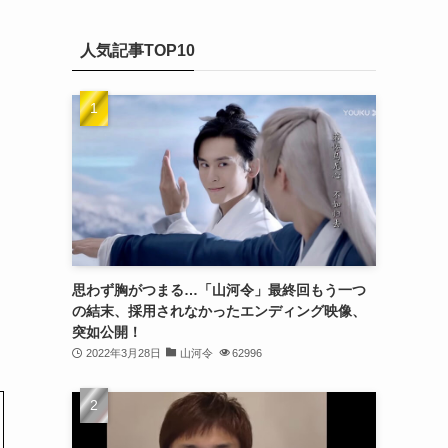
(20)
カ
(32)
イ
(21)
人気記事TOP10
ブ
(25)
(24)
(23)
(27)
(21)
(25)
思わず胸がつまる…「山河令」最終回もう一つ
(25)
の結末、採用されなかったエンディング映像、
突如公開！
(29)
2022年3月28日
山河令
62996
(31)
(29)