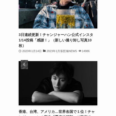
(32)
(30)
(32)
3日連続更新！チャンジャーハン公式インスタ
(32)
1/14投稿「感謝！」（新しい撮り卸し写真10
(31)
枚）
2023年1月14日
2023年1月張哲瀚NEWS
14986
(31)
(30)
(26)
(23)
(13)
(19)
香港、台湾、アメリカ…世界各国で１位！チャ
(8)