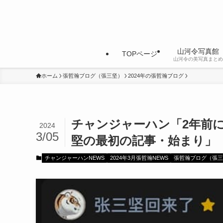
山河令写真館
TOPページ
山河令の美写真まとめ
ホーム
張哲瀚ブログ（張三坚）
2024年の張哲瀚ブログ
チャンジャーハン「2年前
2024
3/05
堅の最初の記事・始まり」
チャンジャーハンNEWS
2024年3月張哲瀚NEWS
張哲瀚ブログ（張三