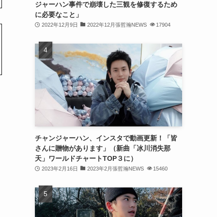
ジャーハン事件で崩壊した三観を修復するため
(31)
に必要なこと」
2022年12月9日
2022年12月張哲瀚NEWS
17904
(31)
(31)
(32)
(30)
(32)
(32)
(31)
チャンジャーハン、インスタで動画更新！「皆
さんに贈物があります」（新曲「冰川消失那
(28)
天」ワールドチャートTOP３に）
2023年2月16日
2023年2月張哲瀚NEWS
15460
(32)
(31)
(30)