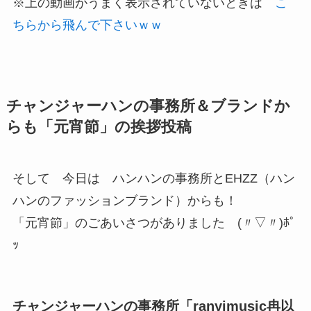
※上の動画がうまく表示されていないときは
こ
ちらから飛んで下さいｗｗ
チャンジャーハンの事務所＆ブランドか
らも「元宵節」の挨拶投稿
そして 今日は ハンハンの事務所とEHZZ（ハン
ハンのファッションブランド）からも！
「元宵節」のごあいさつがありました (〃▽〃)ﾎﾟ
ｯ
チャンジャーハンの事務所「ranyimusic冉以