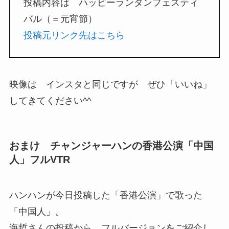
投稿内容は ハッピーランタンフェスティ
バル（＝元宵節）
投稿元リンク先はこちら
映像は インスタと同じですが ぜひ「いいね」
してきてください^^
おまけ チャンジャーハンの香港公演「中国
人」フルVTR
ハンハンが今日投稿した「香港公演」で歌った
「中国人」。
海哲さんの投稿から フルバージョンをご紹介し