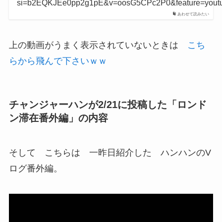
si=b2EQKJEe0pp2g1pE&v=oosG5CPc2P0&feature=youtu
あわせて読みたい
上の動画がうまく表示されていないときは
こち
らから飛んで下さいｗｗ
チャンジャーハンが2/21に投稿した「ロンド
ン滞在番外編」の内容
そして こちらは 一昨日紹介した ハンハンのV
ログ番外編。