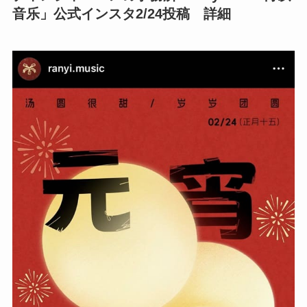
音乐」公式インスタ2/24投稿 詳細