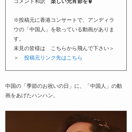
コメント和訳
楽しい元宵節を🏮
※投稿元に香港コンサートで、アンディラ
ウの「中国人」を歌っている動画がありま
す。
未見の皆様は こちらから飛んで下さい＞
＞
投稿元リンク先はこちら
中国の「季節のお祝いの日」に、「中国人」の動
画をあげたハンハン。