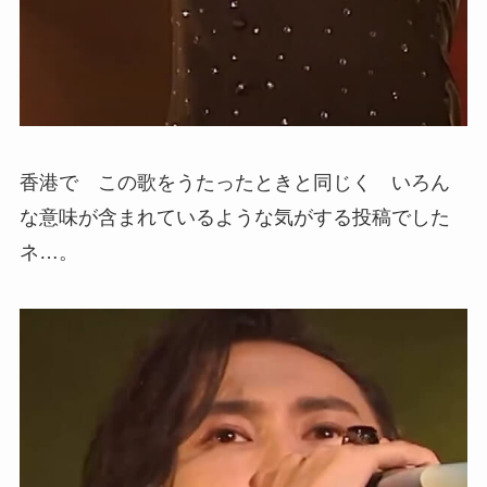
香港で この歌をうたったときと同じく いろん
な意味が含まれているような気がする投稿でした
ネ…。