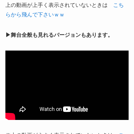
上の動画が上手く表示されていないときは
こち
らから飛んで下さいｗｗ
▶舞台全般も見れるバージョンもあります。