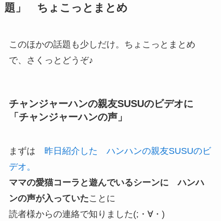
題」 ちょこっとまとめ
このほかの話題も少しだけ。ちょこっとまとめ
で、さくっとどうぞ♪
チャンジャーハンの親友SUSUのビデオに
「チャンジャーハンの声」
まずは
昨日紹介した ハンハンの親友SUSUのビ
デオ。
ママの愛猫コーラと遊んでいるシーンに ハンハ
ンの声が入っていた
ことに
読者様からの連絡で知りました(;・∀・)