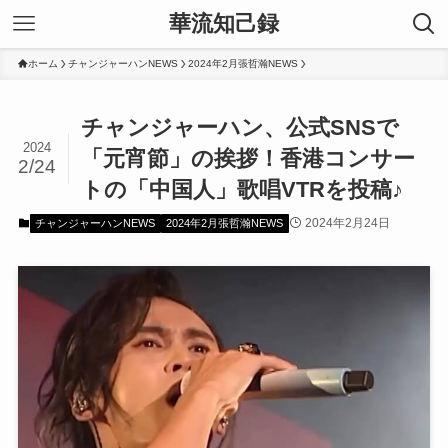
華流知己録
ホーム
チャンジャーハンNEWS
2024年2月張哲瀚NEWS
チャンジャーハン、公式SNSで
2024
「元宵節」の挨拶！香港コンサー
2/24
トの「中国人」歌唱VTRを投稿♪
2024年2月24日
チャンジャーハンNEWS
2024年2月張哲瀚NEWS