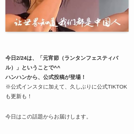
今日2/24は、「元宵節（ランタンフェスティバ
ル）」ということで^^
ハンハンから、公式投稿が登場！
※公式インスタに加えて、久しぶりに公式TIKTOK
も更新も！
今日はこの話題からお届けします。