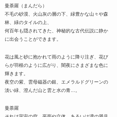
曼荼羅（まんだら）
不毛の砂漠、火山灰の層の下、緑豊かな山々や森
林、緑のタイルの上、
何百年も隠されてきた、神秘的な古代伝説に静か
に出会うことができます。
花は風と砂に抱かれて雨のように降り注ぎ、花び
らが羽根のように広がり、闇夜にさまざまな色に
輝きます。
夜空の紫、雲母磁器の銀、エメラルドグリーンの
淡い緑、澄んだ山と雲と水の青…。
曼荼羅
それは宇宙の空、平面や立体、あるいは湾の満月