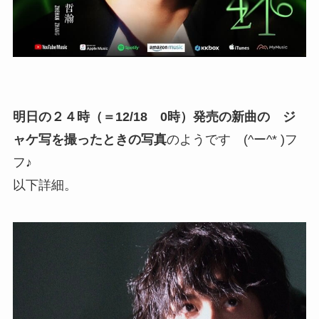
明日の２４時（＝12/18 0時）発売の新曲の ジ
ャケ写を撮ったときの写真
のようです (^ー^* )フ
フ♪
以下詳細。