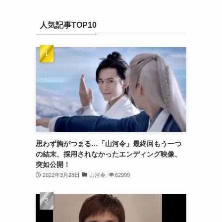
(20)
カ
(32)
イ
(21)
人気記事TOP10
ブ
(25)
(24)
(23)
(27)
(21)
(25)
思わず胸がつまる…「山河令」最終回もう一つ
(25)
の結末、採用されなかったエンディング映像、
突如公開！
(29)
2022年3月28日
山河令
62999
(31)
(29)