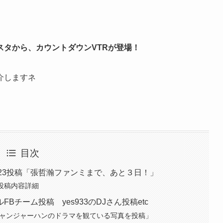
スタから、カウントダウンVTRが登場！
介しますネ
目次
タ11/23投稿「張哲瀚ファンミまで、あと３日！」
 投稿内容詳細
チーム投稿 yes933のDJさん投稿etc
Jがチャンジャーハンのドラマを観ている写真を投稿」