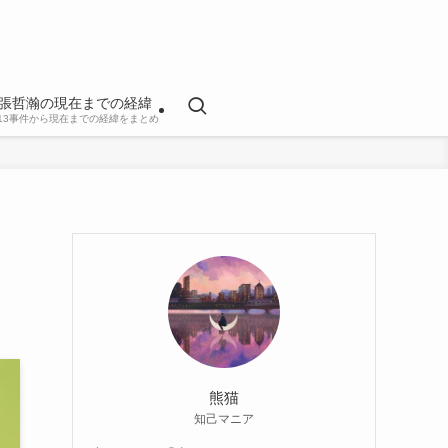
張哲瀚の現在までの経緯
813事件から現在までの経緯をまとめ
熊猫
知己マニア