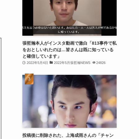
(30)
(30)
(32)
(31)
張哲瀚本人がインスタ動画で激白「813事件で私
をおとしいれたのは…皆さんは既に知っている
(31)
と確信しています」
(32)
2022年5月4日
2022年5月張哲瀚NEWS
24826
(29)
(31)
(29)
(32)
(32)
(29)
投稿後に削除された、上海成雨さんの「チャン