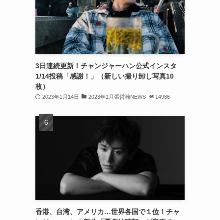
(32)
(30)
(32)
3日連続更新！チャンジャーハン公式インスタ
(32)
1/14投稿「感謝！」（新しい撮り卸し写真10
(31)
枚）
2023年1月14日
2023年1月張哲瀚NEWS
14986
(31)
(30)
(26)
(23)
(13)
(19)
香港、台湾、アメリカ…世界各国で１位！チャ
(8)