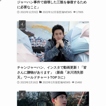
ジャーハン事件で崩壊した三観を修復するため
(31)
に必要なこと」
2022年12月9日
2022年12月張哲瀚NEWS
17905
(31)
(31)
(32)
(30)
(32)
(32)
(31)
チャンジャーハン、インスタで動画更新！「皆
さんに贈物があります」（新曲「冰川消失那
(28)
天」ワールドチャートTOP３に）
2023年2月16日
2023年2月張哲瀚NEWS
15460
(32)
(31)
(30)