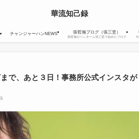
華流知己録
張哲瀚ブログ（張三坚）
チャンジャーハンNEWS
張哲瀚がペンネーム张三坚で始めたブログ
グまで、あと３日！事務所公式インスタが
3日