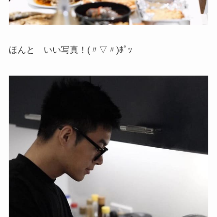
ほんと いい写真！(〃▽〃)ﾎﾟｯ