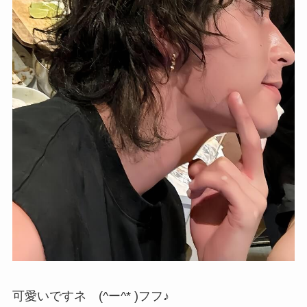
可愛いですネ (^ー^* )フフ♪