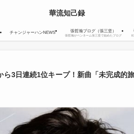
華流知己録
張哲瀚ブログ（張三坚）
チャンジャーハンNEWS
張哲瀚がペンネーム张三坚で始めたブログ
から3日連続1位キープ！新曲「未完成的