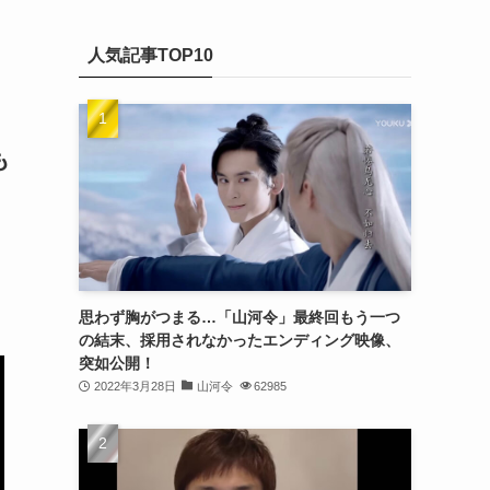
(20)
カ
(32)
イ
(21)
人気記事TOP10
ブ
(25)
(24)
も
(23)
(27)
(21)
(25)
思わず胸がつまる…「山河令」最終回もう一つ
(25)
の結末、採用されなかったエンディング映像、
突如公開！
(29)
2022年3月28日
山河令
62985
(31)
(29)