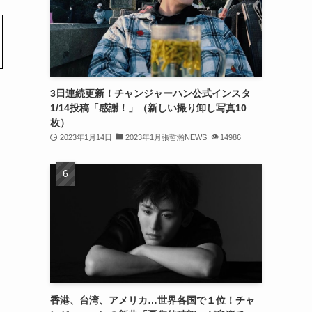
(32)
(30)
(32)
3日連続更新！チャンジャーハン公式インスタ
(32)
1/14投稿「感謝！」（新しい撮り卸し写真10
(31)
枚）
2023年1月14日
2023年1月張哲瀚NEWS
14986
(31)
(30)
(26)
(23)
(13)
(19)
香港、台湾、アメリカ…世界各国で１位！チャ
(8)