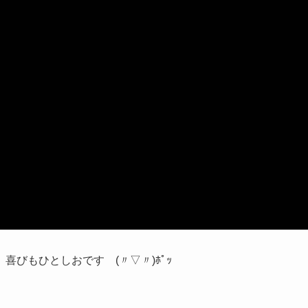
びもひとしおです (〃▽〃)ﾎﾟｯ