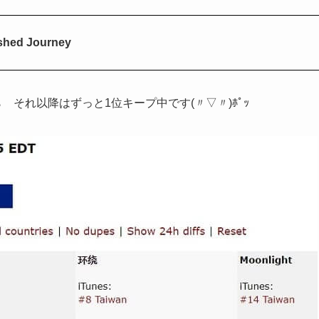
d Journey
 それ以降はずっと1位キープ中です(〃▽〃)ﾎﾟｯ