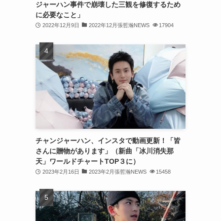
ジャーハン事件で崩壊した三観を修復するため
(31)
に必要なこと」
2022年12月9日
2022年12月張哲瀚NEWS
17904
(31)
(31)
(32)
(30)
(32)
(32)
(31)
チャンジャーハン、インスタで動画更新！「皆
さんに贈物があります」（新曲「冰川消失那
(28)
天」ワールドチャートTOP３に）
2023年2月16日
2023年2月張哲瀚NEWS
15458
(32)
(31)
(30)