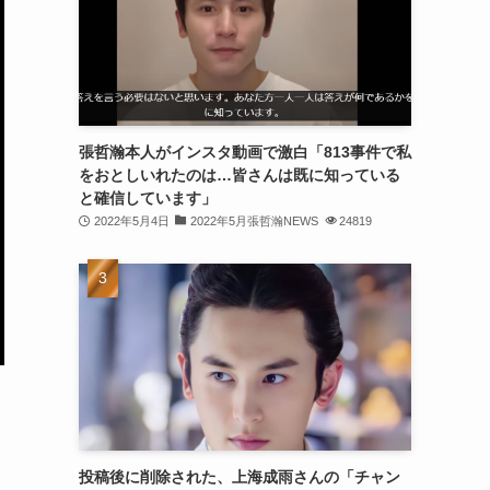
(30)
(30)
(32)
(31)
張哲瀚本人がインスタ動画で激白「813事件で私
をおとしいれたのは…皆さんは既に知っている
(31)
と確信しています」
(32)
2022年5月4日
2022年5月張哲瀚NEWS
24819
(29)
(31)
(29)
(32)
(32)
(29)
投稿後に削除された、上海成雨さんの「チャン