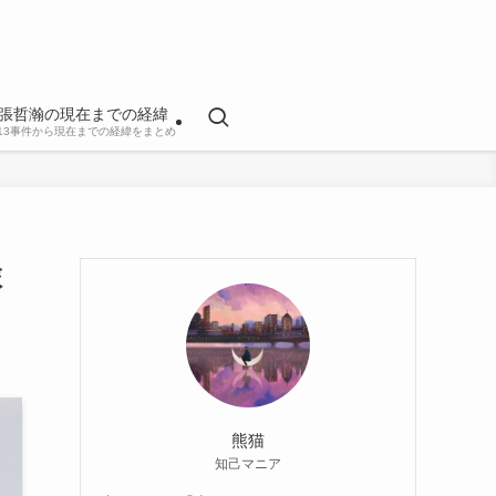
張哲瀚の現在までの経緯
813事件から現在までの経緯をまとめ
旅
熊猫
知己マニア