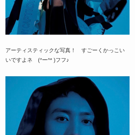
アーティスティックな写真！ すごーくかっこい
いですよネ (^ー^* )フフ♪