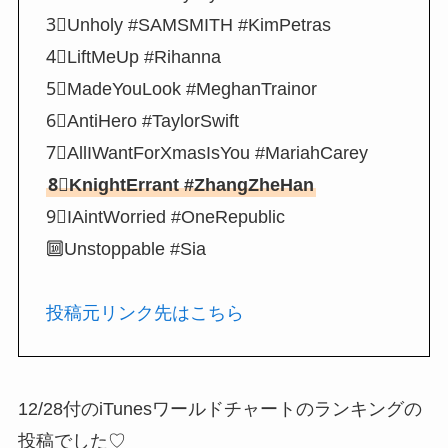
3⃣Unholy #SAMSMITH #KimPetras
4⃣LiftMeUp #Rihanna
5⃣MadeYouLook #MeghanTrainor
6⃣AntiHero #TaylorSwift
7⃣AllIWantForXmasIsYou #MariahCarey
8⃣KnightErrant #ZhangZheHan
9⃣IAintWorried #OneRepublic
🔟Unstoppable #Sia
投稿元リンク先はこちら
12/28付のiTunesワールドチャートのランキングの
投稿でした♡