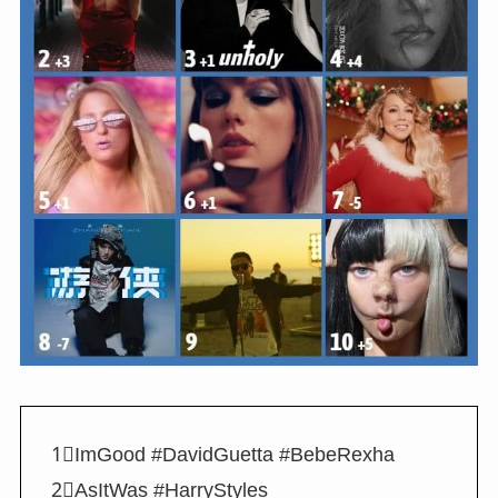
1⃣ImGood #DavidGuetta #BebeRexha
2⃣AsItWas #HarryStyles