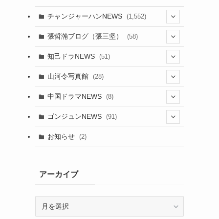
チャンジャーハンNEWS
(1,552)
(9)
張哲瀚ブログ（張三坚）
(58)
(23)
(3)
知己ドラNEWS
(51)
(24)
(5)
(42)
山河令写真館
(28)
(24)
(30)
(5)
(17)
中国ドラマNEWS
(8)
(29)
(6)
(1)
(3)
(1)
ゴンジュンNEWS
(91)
(20)
(14)
(4)
(2)
(6)
(2)
お知らせ
(2)
(21)
(9)
(1)
(9)
(21)
(14)
アーカイブ
(21)
(16)
ア
(13)
(17)
ー