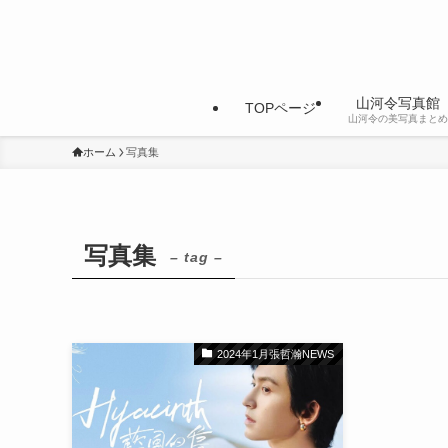
山河令写真館
TOPページ
山河令の美写真まとめ
ホーム
写真集
写真集
– tag –
2024年1月張哲瀚NEWS