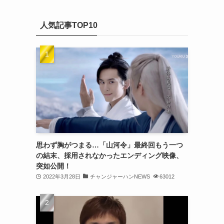
(20)
カ
(32)
イ
(21)
人気記事TOP10
ブ
(25)
(24)
(23)
(27)
(21)
(25)
思わず胸がつまる…「山河令」最終回もう一つ
(25)
の結末、採用されなかったエンディング映像、
突如公開！
(29)
2022年3月28日
チャンジャーハンNEWS
63012
(31)
(29)