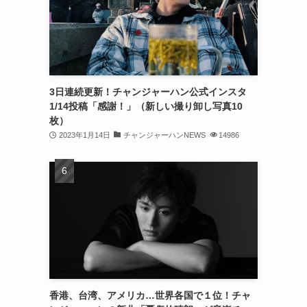
(32)
(30)
(32)
3日連続更新！チャンジャーハン公式インスタ
(32)
1/14投稿「感謝！」（新しい撮り卸し写真10
(31)
枚）
2023年1月14日
チャンジャーハンNEWS
14986
(31)
(30)
(26)
(23)
(13)
(19)
香港、台湾、アメリカ…世界各国で１位！チャ
(8)