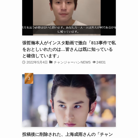
(30)
(30)
(32)
(31)
張哲瀚本人がインスタ動画で激白「813事件で私
をおとしいれたのは…皆さんは既に知っている
(31)
と確信しています」
(32)
2022年5月4日
チャンジャーハンNEWS
24831
(29)
(31)
(29)
(32)
(32)
(29)
投稿後に削除された、上海成雨さんの「チャン