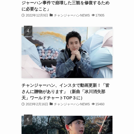
ジャーハン事件で崩壊した三観を修復するため
(31)
に必要なこと」
2022年12月9日
チャンジャーハンNEWS
17905
(31)
(31)
(32)
(30)
(32)
(32)
(31)
チャンジャーハン、インスタで動画更新！「皆
さんに贈物があります」（新曲「冰川消失那
(28)
天」ワールドチャートTOP３に）
2023年2月16日
チャンジャーハンNEWS
15460
(32)
(31)
(30)