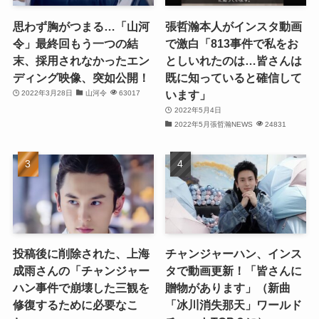
(27)
思わず胸がつまる…「山河
張哲瀚本人がインスタ動画
令」最終回もう一つの結
で激白「813事件で私をお
(21)
末、採用されなかったエン
としいれたのは…皆さんは
ディング映像、突如公開！
既に知っていると確信して
(25)
います」
2022年3月28日
山河令
63017
(25)
2022年5月4日
2022年5月張哲瀚NEWS
24831
(29)
(31)
(29)
(30)
投稿後に削除された、上海
チャンジャーハン、インス
(30)
成雨さんの「チャンジャー
タで動画更新！「皆さんに
ハン事件で崩壊した三観を
贈物があります」（新曲
(32)
修復するために必要なこ
「冰川消失那天」ワールド