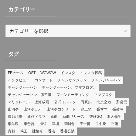
(8)
カテゴリー
カ
テ
ゴ
リ
タグ
ー
FBチーム
OST
WOWOW
インスタ
インスタ投稿
インタビュー
コンサート
チャンサンジャン
チャンジャ―ハン
チャンジャーハン
チャンジャーハン、ママブログ、
チャンジャーハン、張哲瀚
ファンミーティング
ママブログ
マリクレール
上海成雨
公式インスタ
写真集
北京空港
安楽伝
山河令
山河令OST
山河令コンサート
张三坚
張ママ
張哲瀚
撮影現場
新作ドラマ
新曲
新曲リリース
智族GQ
李天先生
李学政
李岱昆
海哲
深圳
演唱會
王一博
生中継
空港
肖戦
蝎王
陳情令
香港
香港公演