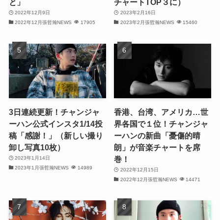
と」
チャートTOP３に）
(31)
2022年12月9日
2023年2月16日
(31)
2022年12月張哲瀚NEWS
17905
2023年2月張哲瀚NEWS
15460
(32)
(29)
(31)
(29)
3日連続更新！チャンジャ
香港、台湾、アメリカ…世
ーハン公式インスタ1/14投
界各国で１位！チャンジャ
(32)
稿「感謝！」（新しい撮り
ーハンの新曲「憂傷的晴
卸し写真10枚）
朗」が音楽チャートを席
(32)
巻！
2023年1月14日
2023年1月張哲瀚NEWS
14989
(29)
2022年12月15日
2022年12月張哲瀚NEWS
14471
(31)
(31)