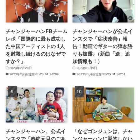
(31)
(32)
チャンジャーハンFBチーム
チャンジャーハンが公式イ
(30)
レポ「国際的に最も成功し
ンスタで「症状改善」報
た中国アーティストの 1人
告！動画でギターの弾き語
(32)
を封殺し続けるのはなぜで
りも披露♪（新曲「途」追
すか？」
加情報も！）
(32)
2023年2月20日
2023年1月5日
2023年2月張哲瀚NEWS
14289
2023年1月張哲瀚NEWS
14251
(31)
(28)
(32)
(31)
(30)
チャンジャーハン、公式イ
「なぜゴンジュンは、チャ
ンスタで「春節元旦のごあ
ンジャーハンに返答しない