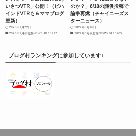
(32)
いさつVTR」公開！（ビハ
のか？」6/10の龔俊投稿で
インドVTRも＆ママブログ
論争再燃（チャイニーズス
(30)
更新）
ターニュース）
2023年1月22日
2022年6月10日
(32)
2023年1月張哲瀚NEWS
14217
2022年6月張哲瀚NEWS
14205
(32)
(31)
ブログ村ランキングに参加しています♪
(31)
(30)
(26)
(23)
(13)
(19)