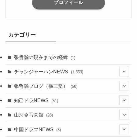
プロフィール
カテゴリー
張哲瀚の現在までの経緯
(1)
チャンジャーハンNEWS
(1,553)
(10)
張哲瀚ブログ（張三坚）
(58)
(23)
(3)
知己ドラNEWS
(51)
(24)
(5)
(42)
山河令写真館
(28)
(24)
(30)
(5)
(17)
中国ドラマNEWS
(8)