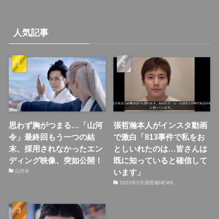
人気記事
思わず胸がつまる…「山河
張哲瀚本人がインスタ動画
令」最終回もう一つの結
で激白「813事件で私をお
末、採用されなかったエン
としいれたのは…皆さんは
ディング映像、突如公開！
既に知っていると確信して
います」
山河令
2022年5月張哲瀚NEWS