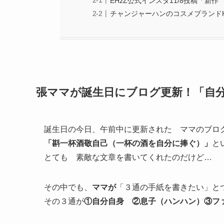
EHzZ公式インスタ11/8投稿「新
チャンジャーハンのコスメブランドHE
張ママが誕生日にブログ更新！「自
誕生日の今日、午前中に更新された ママのブロ
「斟一杯酒敬自己（一杯の酒を自分に捧ぐ）」
と
とても 素敵な文章を書いてくれたのだけど…
その中でも、
ママが
「３通の手紙を書きたい」
その３通が
①自分自身 ②息子（ハンハン）③フ