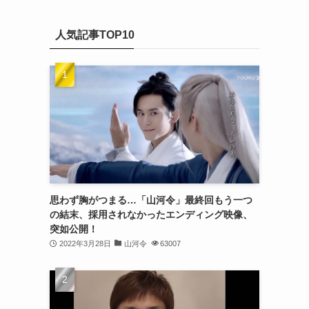
(20)
カ
(32)
イ
(21)
人気記事TOP10
ブ
(25)
(24)
(23)
(27)
(21)
(25)
思わず胸がつまる…「山河令」最終回もう一つ
(25)
の結末、採用されなかったエンディング映像、
突如公開！
(29)
2022年3月28日
山河令
63007
(31)
(29)