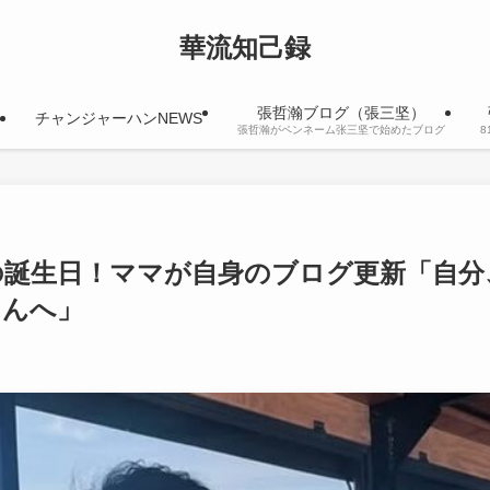
華流知己録
張哲瀚ブログ（張三坚）
チャンジャーハンNEWS
張哲瀚がペンネーム张三坚で始めたブログ
マの誕生日！ママが自身のブログ更新「自分
さんへ」
日