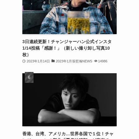
(32)
(30)
(32)
3日連続更新！チャンジャーハン公式インスタ
(32)
1/14投稿「感謝！」（新しい撮り卸し写真10
(31)
枚）
2023年1月14日
2023年1月張哲瀚NEWS
14986
(31)
(30)
(26)
(23)
(13)
(19)
香港、台湾、アメリカ…世界各国で１位！チャ
(8)