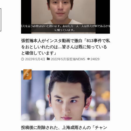
(30)
(30)
(32)
(31)
張哲瀚本人がインスタ動画で激白「813事件で私
をおとしいれたのは…皆さんは既に知っている
(31)
と確信しています」
(32)
2022年5月4日
2022年5月張哲瀚NEWS
24829
(29)
(31)
(29)
(32)
(32)
(29)
投稿後に削除された、上海成雨さんの「チャン