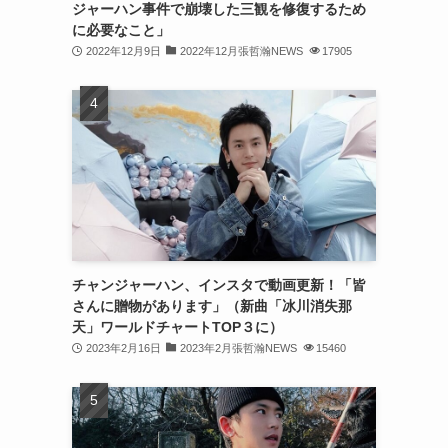
ジャーハン事件で崩壊した三観を修復するため
(31)
に必要なこと」
2022年12月9日
2022年12月張哲瀚NEWS
17905
(31)
(31)
(32)
(30)
(32)
(32)
(31)
チャンジャーハン、インスタで動画更新！「皆
さんに贈物があります」（新曲「冰川消失那
(28)
天」ワールドチャートTOP３に）
2023年2月16日
2023年2月張哲瀚NEWS
15460
(32)
(31)
(30)