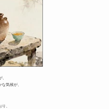
が、
かな気候が、
。
おり、