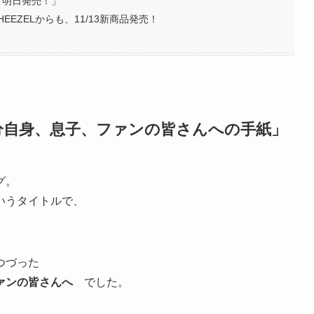
作 明日発売！」
EZELからも、11/13新商品発売！
分自身、息子、ファンの皆さんへの手紙」
グ。
いうタイトルで、
とつづった
ァンの皆さんへ
でした。