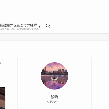
張哲瀚の現在までの経緯
813事件から現在までの経緯をまとめ
、
熊猫
知己マニア