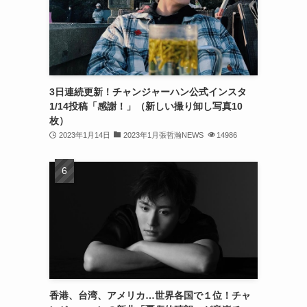
(32)
(30)
(32)
3日連続更新！チャンジャーハン公式インスタ
(32)
1/14投稿「感謝！」（新しい撮り卸し写真10
(31)
枚）
2023年1月14日
2023年1月張哲瀚NEWS
14986
(31)
(30)
(26)
(23)
(13)
(19)
香港、台湾、アメリカ…世界各国で１位！チャ
(8)