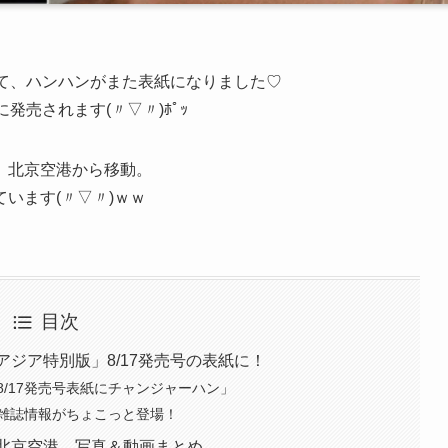
て、ハンハンがまた表紙になりました♡
17に発売されます(〃▽〃)ﾎﾟｯ
、北京空港から移動。
います(〃▽〃)ｗｗ
目次
DRYアジア特別版」8/17発売号の表紙に！
発！「8/17発売号表紙にチャンジャーハン」
雑誌情報がちょこっと登場！
in北京空港 写真＆動画まとめ