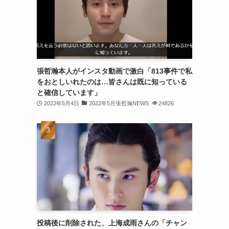
(30)
(30)
(32)
(31)
張哲瀚本人がインスタ動画で激白「813事件で私
をおとしいれたのは…皆さんは既に知っている
(31)
と確信しています」
(32)
2022年5月4日
2022年5月張哲瀚NEWS
24826
(29)
(31)
(29)
(32)
(32)
(29)
投稿後に削除された、上海成雨さんの「チャン