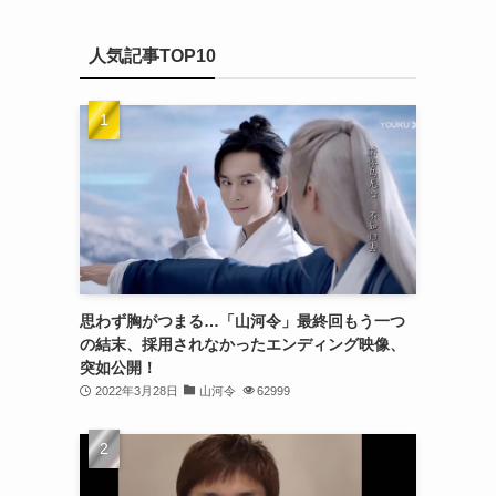
(20)
カ
(32)
イ
(21)
人気記事TOP10
ブ
(25)
(24)
(23)
(27)
(21)
(25)
思わず胸がつまる…「山河令」最終回もう一つ
(25)
の結末、採用されなかったエンディング映像、
突如公開！
(29)
2022年3月28日
山河令
62999
(31)
(29)