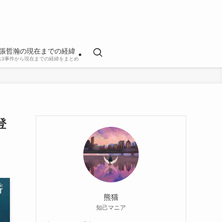
張哲瀚の現在までの経緯
813事件から現在までの経緯をまとめ
登
熊猫
知己マニア