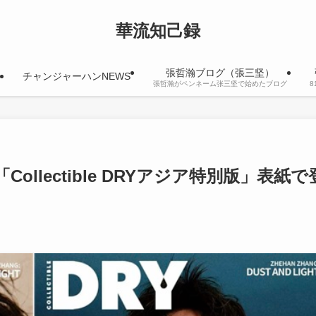
華流知己録
張哲瀚ブログ（張三坚）
チャンジャーハンNEWS
張哲瀚がペンネーム张三坚で始めたブログ
llectible DRYアジア特別版」表紙で