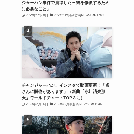
ジャーハン事件で崩壊した三観を修復するため
(31)
に必要なこと」
2022年12月9日
2022年12月張哲瀚NEWS
17905
(31)
(31)
(32)
(30)
(32)
(32)
(31)
チャンジャーハン、インスタで動画更新！「皆
さんに贈物があります」（新曲「冰川消失那
(28)
天」ワールドチャートTOP３に）
2023年2月16日
2023年2月張哲瀚NEWS
15460
(32)
(31)
(30)