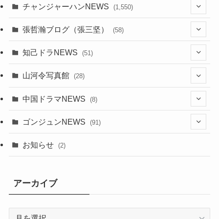
チャンジャーハンNEWS
(1,550)
(7)
張哲瀚ブログ（張三坚）
(58)
(23)
(3)
知己ドラNEWS
(51)
(24)
(5)
(42)
山河令写真館
(28)
(24)
(30)
(5)
(17)
中国ドラマNEWS
(8)
(29)
(6)
(1)
(3)
(1)
ゴンジュンNEWS
(91)
(20)
(14)
(4)
(2)
(6)
(2)
お知らせ
(2)
(21)
(9)
(1)
(9)
(21)
アーカイブ
(14)
(21)
(16)
ア
(13)