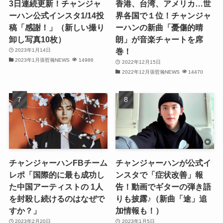
3日連続更新！チャンジャ
香港、台湾、アメリカ…世
ーハン公式インスタ1/14投
界各国で１位！チャンジャ
(32)
稿「感謝！」（新しい撮り
ーハンの新曲「憂傷的晴
卸し写真10枚）
朗」が音楽チャートを席
(32)
巻！
2023年1月14日
2023年1月張哲瀚NEWS
14986
(29)
2022年12月15日
2022年12月張哲瀚NEWS
14470
(31)
(31)
(31)
(32)
チャンジャーハンFBチーム
チャンジャーハンが公式イ
(30)
レポ「国際的に最も成功し
ンスタで「症状改善」報
た中国アーティストの 1人
告！動画でギターの弾き語
(32)
を封殺し続けるのはなぜで
りも披露♪（新曲「途」追
すか？」
加情報も！）
(32)
2023年2月20日
2023年1月5日