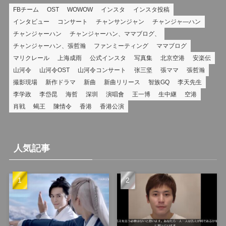
FBチーム
OST
WOWOW
インスタ
インスタ投稿
インタビュー
コンサート
チャンサンジャン
チャンジャ―ハン
チャンジャーハン
チャンジャーハン、ママブログ、
チャンジャーハン、張哲瀚
ファンミーティング
ママブログ
マリクレール
上海成雨
公式インスタ
写真集
北京空港
安楽伝
山河令
山河令OST
山河令コンサート
张三坚
張ママ
張哲瀚
撮影現場
新作ドラマ
新曲
新曲リリース
智族GQ
李天先生
李学政
李岱昆
海哲
深圳
演唱會
王一博
生中継
空港
肖戦
蝎王
陳情令
香港
香港公演
人気記事