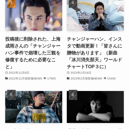
(31)
(29)
(30)
投稿後に削除された、上海
チャンジャーハン、インス
(30)
成雨さんの「チャンジャー
タで動画更新！「皆さんに
ハン事件で崩壊した三観を
贈物があります」（新曲
(32)
修復するために必要なこ
「冰川消失那天」ワールド
と」
チャートTOP３に）
(31)
2022年12月9日
2023年2月16日
(31)
2022年12月張哲瀚NEWS
17905
2023年2月張哲瀚NEWS
15460
(32)
(29)
(31)
(29)