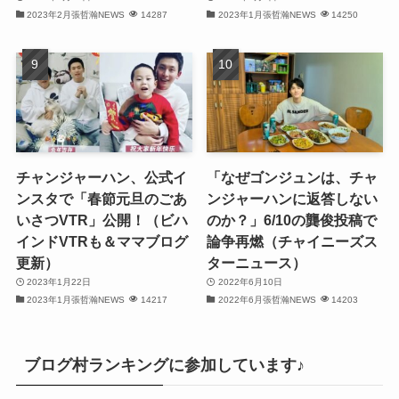
2023年2月張哲瀚NEWS
14287
2023年1月張哲瀚NEWS
14250
(31)
(28)
(32)
(31)
(30)
チャンジャーハン、公式イ
「なぜゴンジュンは、チャ
ンスタで「春節元旦のごあ
ンジャーハンに返答しない
(32)
いさつVTR」公開！（ビハ
のか？」6/10の龔俊投稿で
インドVTRも＆ママブログ
論争再燃（チャイニーズス
(30)
更新）
ターニュース）
2023年1月22日
2022年6月10日
(32)
2023年1月張哲瀚NEWS
14217
2022年6月張哲瀚NEWS
14203
(32)
(31)
ブログ村ランキングに参加しています♪
(31)