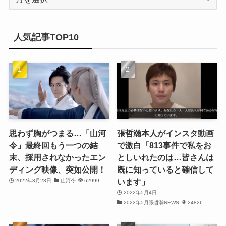
ー
(17)
カ
(20)
(32)
イ
人気記事TOP10
(21)
ブ
(25)
(24)
(23)
(27)
思わず胸がつまる…「山河
張哲瀚本人がインスタ動画
令」最終回もう一つの結
で激白「813事件で私をお
(21)
末、採用されなかったエン
としいれたのは…皆さんは
ディング映像、突如公開！
既に知っていると確信して
(25)
います」
2022年3月28日
山河令
62999
(25)
2022年5月4日
2022年5月張哲瀚NEWS
24826
(29)