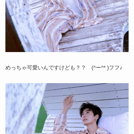
めっちゃ可愛いんですけども？？ (^ー^* )フフ♪