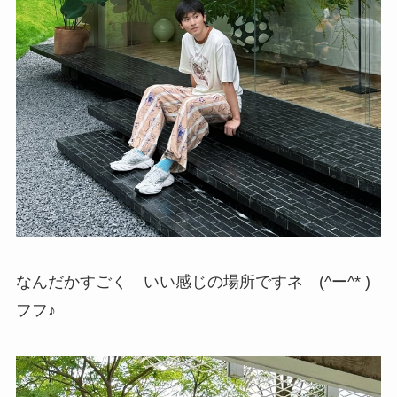
なんだかすごく いい感じの場所ですネ (^ー^* )
フフ♪