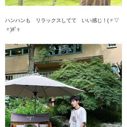
ハンハンも リラックスしてて いい感じ！(〃▽
〃)ﾎﾟｯ