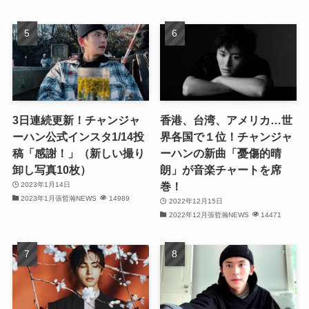
(32)
(29)
(31)
(29)
3日連続更新！チャンジャ
香港、台湾、アメリカ…世
ーハン公式インスタ1/14投
界各国で１位！チャンジャ
(32)
稿「感謝！」（新しい撮り
ーハンの新曲「憂傷的晴
卸し写真10枚）
朗」が音楽チャートを席
(32)
巻！
2023年1月14日
2023年1月張哲瀚NEWS
14989
(29)
2022年12月15日
2022年12月張哲瀚NEWS
14471
(31)
(31)
(31)