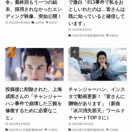
令」最終回もう一つの結
で激白「813事件で私をお
(21)
末、採用されなかったエン
としいれたのは…皆さんは
ディング映像、突如公開！
既に知っていると確信して
(25)
います」
2022年3月28日
山河令
63017
(25)
2022年5月4日
2022年5月張哲瀚NEWS
24831
(29)
(31)
(29)
(30)
投稿後に削除された、上海
チャンジャーハン、インス
(30)
成雨さんの「チャンジャー
タで動画更新！「皆さんに
ハン事件で崩壊した三観を
贈物があります」（新曲
(32)
修復するために必要なこ
「冰川消失那天」ワールド
と」
チャートTOP３に）
(31)
2022年12月9日
2023年2月16日
(31)
2022年12月張哲瀚NEWS
17905
2023年2月張哲瀚NEWS
15460