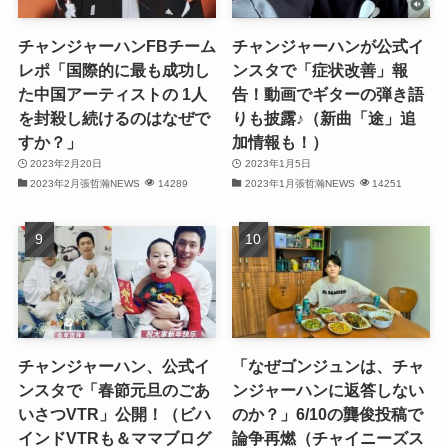
(32)
チャンジャーハンFBチーム
チャンジャーハンが公式イ
(30)
レポ「国際的に最も成功し
ンスタで「症状改善」報
た中国アーティストの 1人
告！動画でギターの弾き語
(32)
を封殺し続けるのはなぜで
りも披露♪（新曲「途」追
すか？」
加情報も！）
(32)
2023年2月20日
2023年1月5日
2023年2月張哲瀚NEWS
14289
2023年1月張哲瀚NEWS
14251
(31)
(28)
(32)
(31)
(30)
チャンジャーハン、公式イ
「なぜゴンジュンは、チャ
ンスタで「春節元旦のごあ
ンジャーハンに返答しない
(32)
いさつVTR」公開！（ビハ
のか？」6/10の龔俊投稿で
インドVTRも＆ママブログ
論争再燃（チャイニーズス
(30)