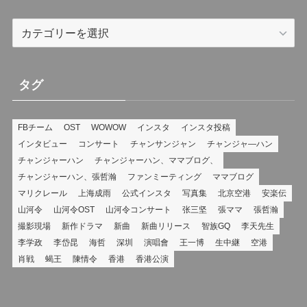
カ
テ
ゴ
リ
タグ
ー
FBチーム
OST
WOWOW
インスタ
インスタ投稿
インタビュー
コンサート
チャンサンジャン
チャンジャ―ハン
チャンジャーハン
チャンジャーハン、ママブログ、
チャンジャーハン、張哲瀚
ファンミーティング
ママブログ
マリクレール
上海成雨
公式インスタ
写真集
北京空港
安楽伝
山河令
山河令OST
山河令コンサート
张三坚
張ママ
張哲瀚
撮影現場
新作ドラマ
新曲
新曲リリース
智族GQ
李天先生
李学政
李岱昆
海哲
深圳
演唱會
王一博
生中継
空港
肖戦
蝎王
陳情令
香港
香港公演