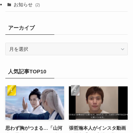
(4)
(2)
(6)
(2)
お知らせ
(2)
(21)
(9)
(1)
(9)
(21)
アーカイブ
(14)
(21)
(16)
ア
(13)
ー
(17)
カ
(20)
(32)
イ
人気記事TOP10
(21)
ブ
(25)
(24)
(23)
(27)
思わず胸がつまる…「山河
張哲瀚本人がインスタ動画