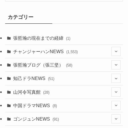
カテゴリー
張哲瀚の現在までの経緯
(1)
チャンジャーハンNEWS
(1,553)
(10)
張哲瀚ブログ（張三坚）
(58)
(23)
(3)
知己ドラNEWS
(51)
(24)
(5)
(42)
山河令写真館
(28)
(24)
(30)
(5)
(17)
中国ドラマNEWS
(8)
(29)
(6)
(1)
(3)
(1)
ゴンジュンNEWS
(91)
(20)
(14)