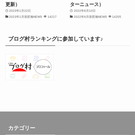
更新）
ターニュース）
2023年1月22日
2022年6月10日
(32)
2023年1月張哲瀚NEWS
14217
2022年6月張哲瀚NEWS
14205
(32)
(31)
ブログ村ランキングに参加しています♪
(31)
(30)
(26)
(23)
(13)
(19)
(8)
カテゴリー