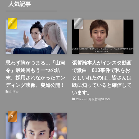
人気記事
思わず胸がつまる…「山河
張哲瀚本人がインスタ動画
令」最終回もう一つの結
で激白「813事件で私をお
末、採用されなかったエン
としいれたのは…皆さんは
ディング映像、突如公開！
既に知っていると確信して
います」
山河令
2022年5月張哲瀚NEWS