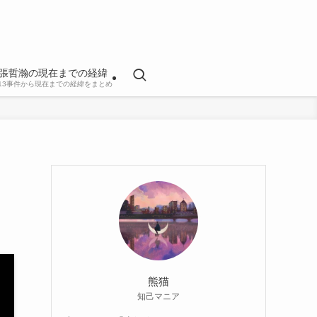
張哲瀚の現在までの経緯
813事件から現在までの経緯をまとめ
熊猫
知己マニア