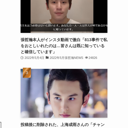
(30)
(30)
(32)
(31)
張哲瀚本人がインスタ動画で激白「813事件で私
をおとしいれたのは…皆さんは既に知っている
(31)
と確信しています」
(32)
2022年5月4日
2022年5月張哲瀚NEWS
24826
(29)
(31)
(29)
(32)
(32)
(29)
投稿後に削除された、上海成雨さんの「チャン