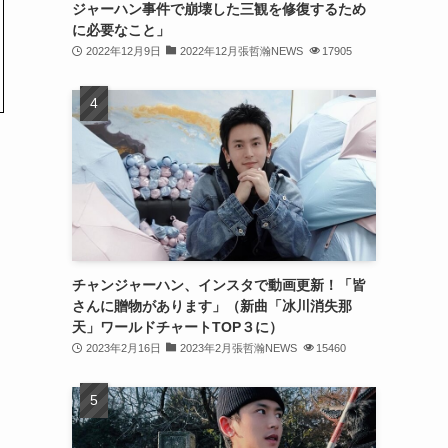
ジャーハン事件で崩壊した三観を修復するため
(31)
に必要なこと」
2022年12月9日
2022年12月張哲瀚NEWS
17905
(31)
(31)
(32)
(30)
(32)
(32)
(31)
チャンジャーハン、インスタで動画更新！「皆
さんに贈物があります」（新曲「冰川消失那
(28)
天」ワールドチャートTOP３に）
2023年2月16日
2023年2月張哲瀚NEWS
15460
(32)
(31)
(30)