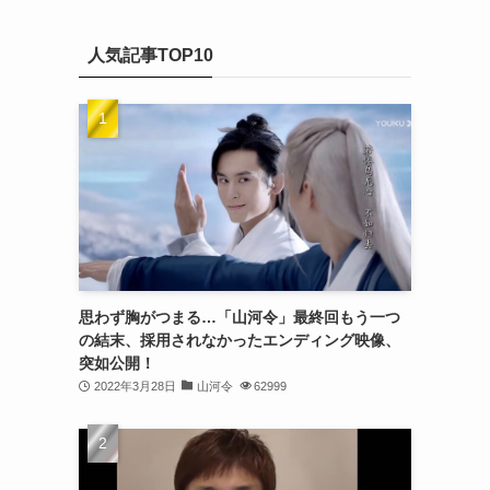
(20)
カ
(32)
イ
(21)
人気記事TOP10
ブ
(25)
(24)
(23)
(27)
(21)
(25)
思わず胸がつまる…「山河令」最終回もう一つ
(25)
の結末、採用されなかったエンディング映像、
突如公開！
(29)
2022年3月28日
山河令
62999
(31)
(29)