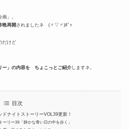
企画」。
昨晩再開
されましたネ (〃▽〃)ﾎﾟｯ
のだけど
リー」の内容を ちょこっとご紹介
しますネ。
目次
ドナイトストーリーVOL39更新！
トーリー39「静かな青い日の中を歩く」