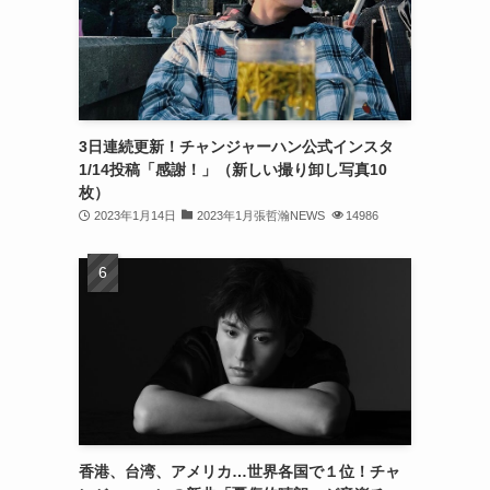
(32)
(30)
(32)
3日連続更新！チャンジャーハン公式インスタ
(32)
1/14投稿「感謝！」（新しい撮り卸し写真10
(31)
枚）
2023年1月14日
2023年1月張哲瀚NEWS
14986
(31)
(30)
(26)
(23)
(13)
(19)
香港、台湾、アメリカ…世界各国で１位！チャ
(8)