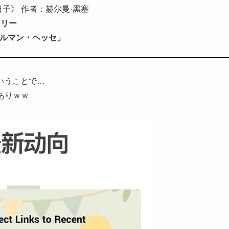
日子》 作者：赫尔曼·黑塞
ーリー
ヘルマン・ヘッセ」
いうことで…
ありｗｗ