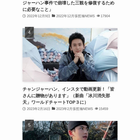
ジャーハン事件で崩壊した三観を修復するため
(31)
に必要なこと」
2022年12月9日
2022年12月張哲瀚NEWS
17904
(31)
(31)
(32)
(30)
(32)
(32)
(31)
チャンジャーハン、インスタで動画更新！「皆
さんに贈物があります」（新曲「冰川消失那
(28)
天」ワールドチャートTOP３に）
2023年2月16日
2023年2月張哲瀚NEWS
15459
(32)
(31)
(30)