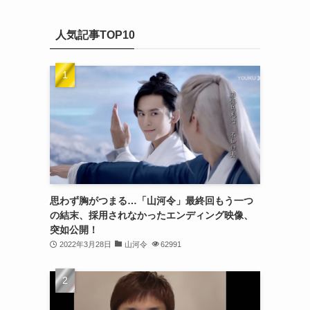
(20)
カ
(32)
イ
(21)
人気記事TOP10
ブ
(25)
(24)
(23)
(27)
(21)
(25)
思わず胸がつまる…「山河令」最終回もう一つ
(25)
の結末、採用されなかったエンディング映像、
突如公開！
(29)
2022年3月28日
山河令
62991
(31)
(29)