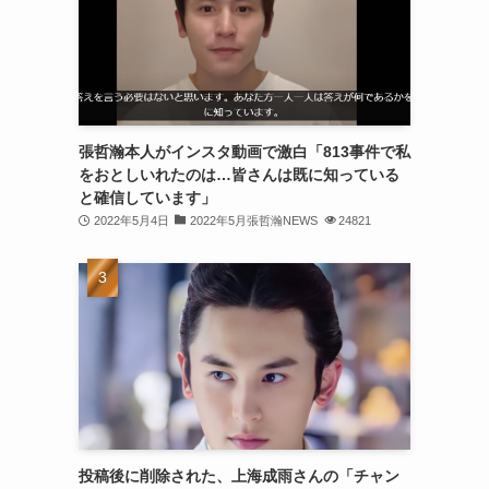
(30)
(30)
(32)
(31)
張哲瀚本人がインスタ動画で激白「813事件で私
をおとしいれたのは…皆さんは既に知っている
(31)
と確信しています」
(32)
2022年5月4日
2022年5月張哲瀚NEWS
24821
(29)
(31)
(29)
(32)
(32)
(29)
投稿後に削除された、上海成雨さんの「チャン