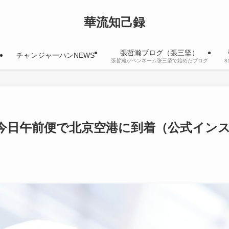
華流知己録
張哲瀚ブログ（張三坚）
チャンジャーハンNEWS
張哲瀚がペンネーム张三坚で始めたブログ
今日午前便で北京空港に到着（公式イン