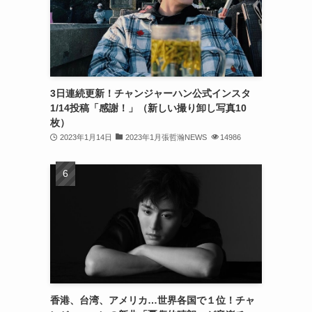
(32)
(30)
(32)
3日連続更新！チャンジャーハン公式インスタ
(32)
1/14投稿「感謝！」（新しい撮り卸し写真10
(31)
枚）
2023年1月14日
2023年1月張哲瀚NEWS
14986
(31)
(30)
(26)
(23)
(13)
(19)
香港、台湾、アメリカ…世界各国で１位！チャ
(8)