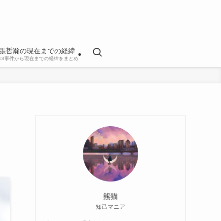
張哲瀚の現在までの経緯
813事件から現在までの経緯をまとめ
ス
熊猫
知己マニア