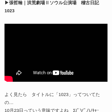
▶張哲翰｜洪荒劇場Ⅱソウル公演場 稽古日記
1023
よく見たら タイトルに「1023」ってついてた
の…
10月23日っていう意味ですよね Σ(ﾟ∀ﾟﾉ)ﾉｷｬｰ