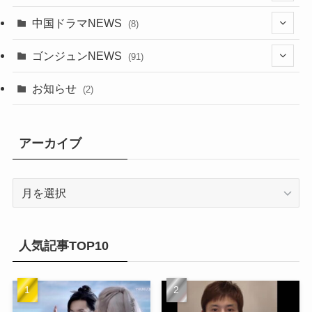
(24)
(30)
(5)
(17)
中国ドラマNEWS
(8)
(29)
(6)
(1)
(3)
(1)
ゴンジュンNEWS
(91)
(20)
(14)
(4)
(2)
(6)
(2)
お知らせ
(2)
(21)
(9)
(1)
(9)
(21)
アーカイブ
(14)
(21)
(16)
ア
(13)
ー
(17)
カ
(20)
(32)
イ
人気記事TOP10
(21)
ブ
(25)
(24)