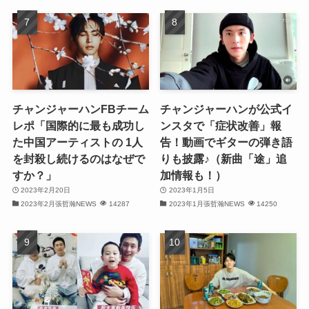
(31)
(31)
(32)
チャンジャーハンFBチーム
チャンジャーハンが公式イ
(30)
レポ「国際的に最も成功し
ンスタで「症状改善」報
た中国アーティストの 1人
告！動画でギターの弾き語
(32)
を封殺し続けるのはなぜで
りも披露♪（新曲「途」追
すか？」
加情報も！）
(32)
2023年2月20日
2023年1月5日
2023年2月張哲瀚NEWS
14287
2023年1月張哲瀚NEWS
14250
(31)
(28)
(32)
(31)