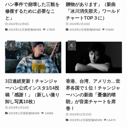
ハン事件で崩壊した三観を
贈物があります」（新曲
(32)
修復するために必要なこ
「冰川消失那天」ワールド
と」
チャートTOP３に）
(31)
2022年12月9日
2023年2月16日
(31)
2022年12月張哲瀚NEWS
17905
2023年2月張哲瀚NEWS
15460
(32)
(29)
(31)
(29)
3日連続更新！チャンジャ
香港、台湾、アメリカ…世
ーハン公式インスタ1/14投
界各国で１位！チャンジャ
(32)
稿「感謝！」（新しい撮り
ーハンの新曲「憂傷的晴
卸し写真10枚）
朗」が音楽チャートを席
(32)
巻！
2023年1月14日
2023年1月張哲瀚NEWS
14986
(29)
2022年12月15日
2022年12月張哲瀚NEWS
14470
(31)