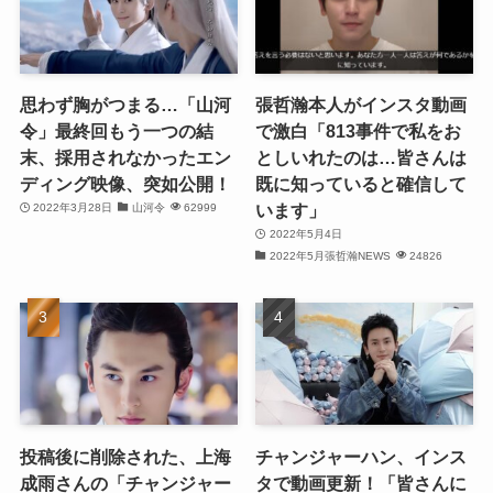
(23)
(27)
思わず胸がつまる…「山河
張哲瀚本人がインスタ動画
令」最終回もう一つの結
で激白「813事件で私をお
(21)
末、採用されなかったエン
としいれたのは…皆さんは
ディング映像、突如公開！
既に知っていると確信して
(25)
います」
2022年3月28日
山河令
62999
(25)
2022年5月4日
2022年5月張哲瀚NEWS
24826
(29)
(31)
(29)
(30)
投稿後に削除された、上海
チャンジャーハン、インス
(30)
成雨さんの「チャンジャー
タで動画更新！「皆さんに