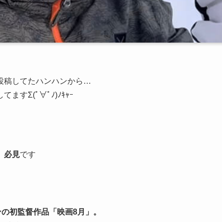
投稿してたハンハンから…
してますΣ(ﾟ∀ﾟﾉ)ﾉｷｬｰ
 必見
です
ンの初監督作品「映画8月」。