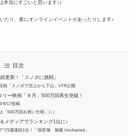
生は本当にすごいと思います♪）
いたり、夜にオンラインイベントがあったりします♪
目次
連続更新！「スノボに挑戦」
7投稿「スノボで頂上から下山」VTR公開
リー映画「８月」500万回再生突破！
8/17投稿
「500万回お祝い仕様」に♪
＆メディアでランキング1位に♪
5週連続1位！「張哲瀚 無礙 Unchained」