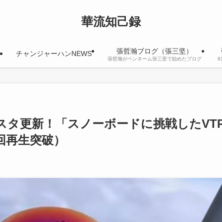
華流知己録
張哲瀚ブログ（張三坚）
チャンジャーハンNEWS
張哲瀚がペンネーム张三坚で始めたブログ
ンスタ更新！「スノーボードに挑戦したVT
万回再生突破）