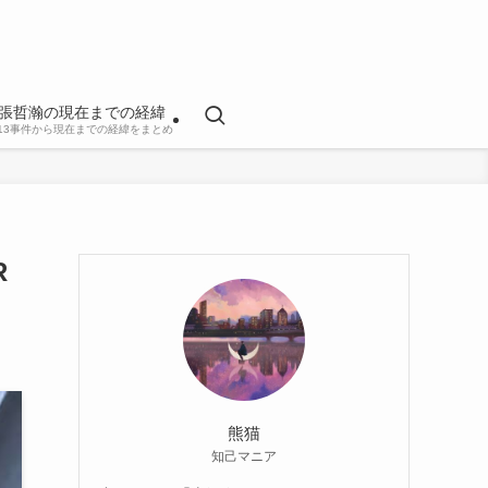
張哲瀚の現在までの経緯
813事件から現在までの経緯をまとめ
R
熊猫
知己マニア