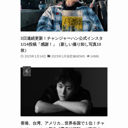
(32)
(30)
(32)
3日連続更新！チャンジャーハン公式インスタ
(32)
1/14投稿「感謝！」（新しい撮り卸し写真10
(31)
枚）
2023年1月14日
2023年1月張哲瀚NEWS
14986
(31)
(30)
(26)
(23)
(13)
(19)
香港、台湾、アメリカ…世界各国で１位！チャ
(8)