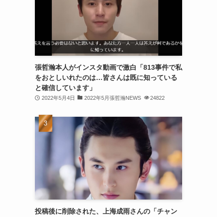
(30)
(30)
(32)
(31)
張哲瀚本人がインスタ動画で激白「813事件で私
をおとしいれたのは…皆さんは既に知っている
(31)
と確信しています」
(32)
2022年5月4日
2022年5月張哲瀚NEWS
24822
(29)
(31)
(29)
(32)
(32)
(29)
投稿後に削除された、上海成雨さんの「チャン