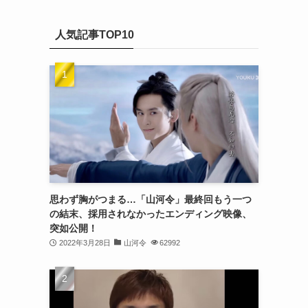
(20)
カ
(32)
イ
(21)
人気記事TOP10
ブ
(25)
(24)
(23)
(27)
(21)
(25)
思わず胸がつまる…「山河令」最終回もう一つ
(25)
の結末、採用されなかったエンディング映像、
突如公開！
(29)
2022年3月28日
山河令
62992
(31)
(29)