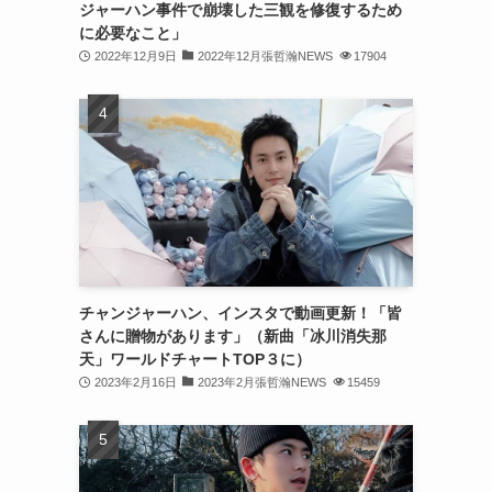
ジャーハン事件で崩壊した三観を修復するため
(31)
に必要なこと」
2022年12月9日
2022年12月張哲瀚NEWS
17904
(31)
(31)
(32)
(30)
(32)
(32)
(31)
チャンジャーハン、インスタで動画更新！「皆
さんに贈物があります」（新曲「冰川消失那
(28)
天」ワールドチャートTOP３に）
2023年2月16日
2023年2月張哲瀚NEWS
15459
(32)
(31)
(30)