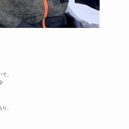
いて、

あり、
。