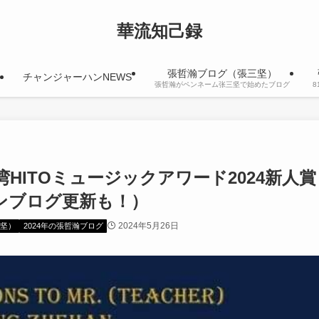
華流知己録
張哲瀚ブログ（張三坚）
チャンジャーハンNEWS
張哲瀚がペンネーム张三坚で始めたブログ
HITOミュージックアワード2024新人賞
ンブログ更新も！）
2024年5月26日
坚）
2024年の張哲瀚ブログ