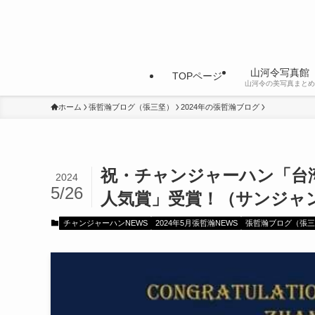
山河令写真館
TOPページ
山河令の美写真まとめ
ホーム
張哲瀚ブログ（張三坚）
2024年の張哲瀚ブログ
祝・チャンジャーハン「台湾
2024
5/26
人気賞」受賞！（サンジャ
チャンジャーハンNEWS
2024年5月張哲瀚NEWS
張哲瀚ブログ（張三