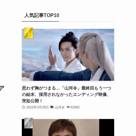
(20)
カ
(32)
イ
(21)
人気記事TOP10
ブ
(25)
(24)
(23)
(27)
(21)
(25)
ア
思わず胸がつまる…「山河令」最終回もう一つ
(25)
の結末、採用されなかったエンディング映像、
突如公開！
(29)
2022年3月28日
山河令
62992
(31)
(29)