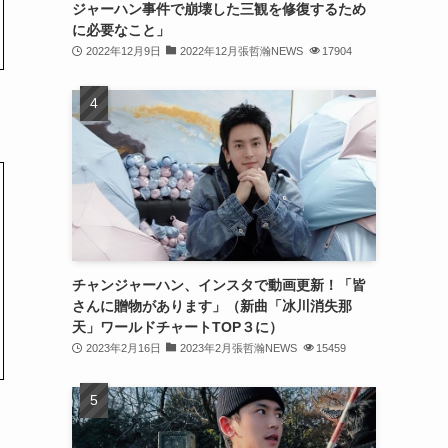
ジャーハン事件で崩壊した三観を修復するため
(31)
に必要なこと」
2022年12月9日
2022年12月張哲瀚NEWS
17904
(31)
(31)
(32)
(30)
(32)
(32)
(31)
チャンジャーハン、インスタで動画更新！「皆
さんに贈物があります」（新曲「冰川消失那
(28)
天」ワールドチャートTOP３に）
2023年2月16日
2023年2月張哲瀚NEWS
15459
(32)
(31)
(30)