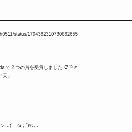
vezzh0511/status/1794382310730862655
ards で 2 つの賞を受賞しました 👏🏻🎉
失那天」
(´；ω；`)ｳｯ…