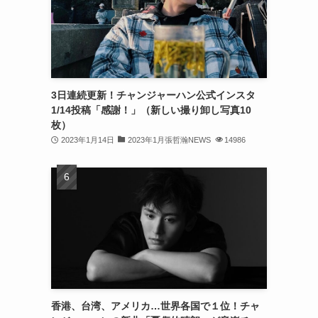
(32)
(30)
(32)
3日連続更新！チャンジャーハン公式インスタ
(32)
1/14投稿「感謝！」（新しい撮り卸し写真10
(31)
枚）
2023年1月14日
2023年1月張哲瀚NEWS
14986
(31)
(30)
(26)
(23)
(13)
(19)
香港、台湾、アメリカ…世界各国で１位！チャ
(8)