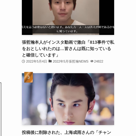
(30)
(30)
(32)
(31)
張哲瀚本人がインスタ動画で激白「813事件で私
をおとしいれたのは…皆さんは既に知っている
(31)
と確信しています」
(32)
2022年5月4日
2022年5月張哲瀚NEWS
24822
(29)
(31)
(29)
(32)
(32)
(29)
投稿後に削除された、上海成雨さんの「チャン