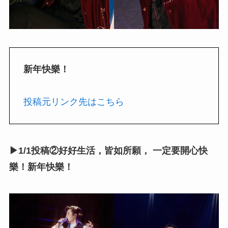
新年快樂！
投稿元リンク先はこちら
▶1/1投稿②好好生活，皆如所願， 一定要開心快
樂！新年快樂！