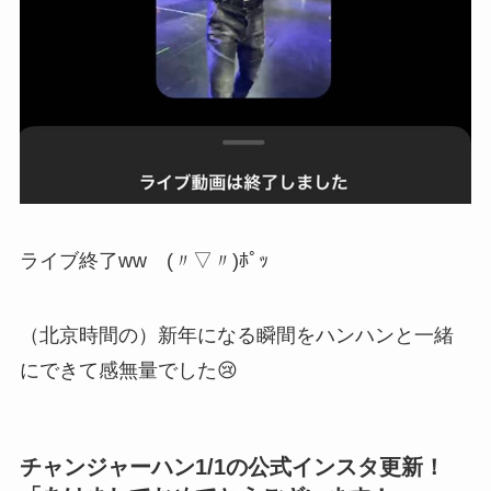
ライブ終了ww (〃▽〃)ﾎﾟｯ
（北京時間の）新年になる瞬間をハンハンと一緒
にできて感無量でした😢
チャンジャーハン1/1の公式インスタ更新！