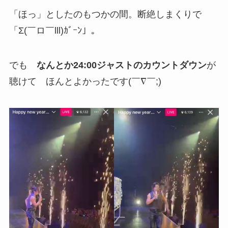
「ほっ」としたのもつかの間。断絶しまくりで
「Σ(￣ロ￣lll)ｶﾞｰﾝ」。
でも
なんとか24:00ジャストのカウントダウン
が
聴けて ほんとよかったです(￣∇￣;)