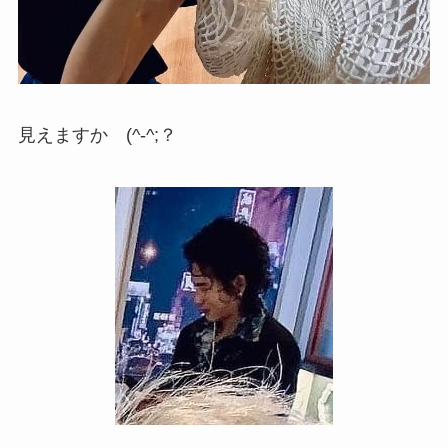
見えますか (^-^;？