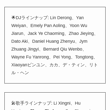
🌟DJラインナップ: Lin Derong、Yan
Weiyan、Emely Pan Aoling、Yoon Wu
Jiarun、Jack Ye Chaoming、Zhao Jieying、
Dato Aki、Daniel Huang Zhenyu、Jym
Zhuang Jingyi、Bernard Qiu Wenbo、
Wayne Fu Yanrong、Pei Yong、Tongtong、
Xiaoyanビンユン、カカ、デ・ティン、リト
ル・ヘン
🎤歌手ラインナップ: Li Xingni、Hu