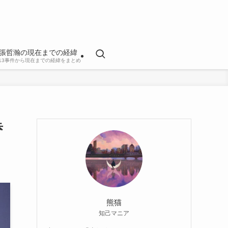
張哲瀚の現在までの経緯
813事件から現在までの経緯をまとめ
歩
熊猫
知己マニア