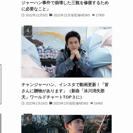
ジャーハン事件で崩壊した三観を修復するため
(31)
に必要なこと」
2022年12月9日
2022年12月張哲瀚NEWS
17905
(31)
(31)
(32)
(30)
(32)
(32)
(31)
チャンジャーハン、インスタで動画更新！「皆
さんに贈物があります」（新曲「冰川消失那
(28)
天」ワールドチャートTOP３に）
2023年2月16日
2023年2月張哲瀚NEWS
15460
(32)
(31)
(30)