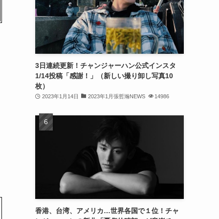
(32)
(30)
(32)
3日連続更新！チャンジャーハン公式インスタ
(32)
1/14投稿「感謝！」（新しい撮り卸し写真10
(31)
枚）
2023年1月14日
2023年1月張哲瀚NEWS
14986
(31)
(30)
(26)
(23)
(13)
(19)
香港、台湾、アメリカ…世界各国で１位！チャ
(8)