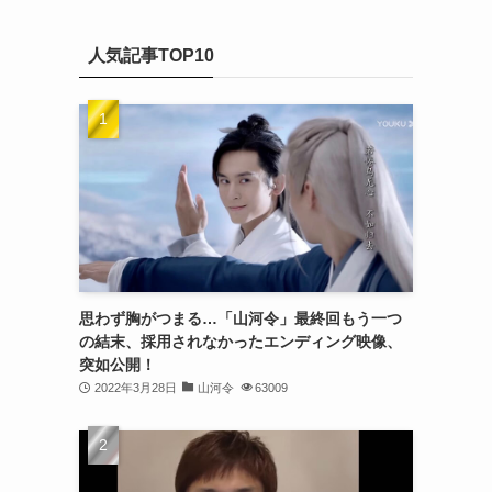
(20)
カ
(32)
イ
(21)
人気記事TOP10
ブ
(25)
(24)
(23)
(27)
(21)
(25)
思わず胸がつまる…「山河令」最終回もう一つ
(25)
の結末、採用されなかったエンディング映像、
突如公開！
(29)
2022年3月28日
山河令
63009
(31)
(29)