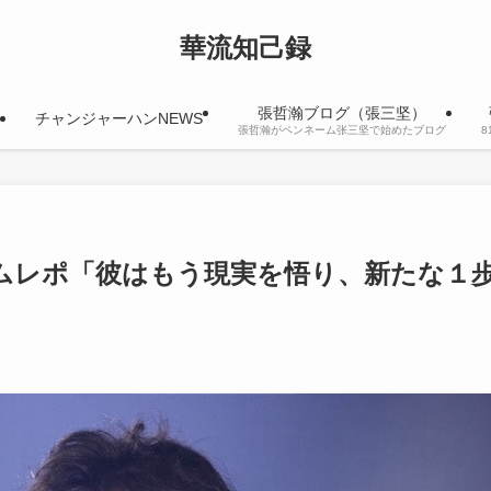
華流知己録
張哲瀚ブログ（張三坚）
チャンジャーハンNEWS
張哲瀚がペンネーム张三坚で始めたブログ
ムレポ「彼はもう現実を悟り、新たな１
日