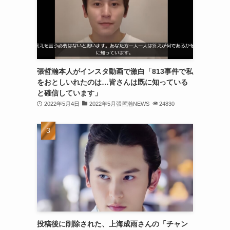
(30)
(30)
(32)
(31)
張哲瀚本人がインスタ動画で激白「813事件で私
をおとしいれたのは…皆さんは既に知っている
(31)
と確信しています」
(32)
2022年5月4日
2022年5月張哲瀚NEWS
24830
(29)
(31)
(29)
(32)
(32)
(29)
投稿後に削除された、上海成雨さんの「チャン