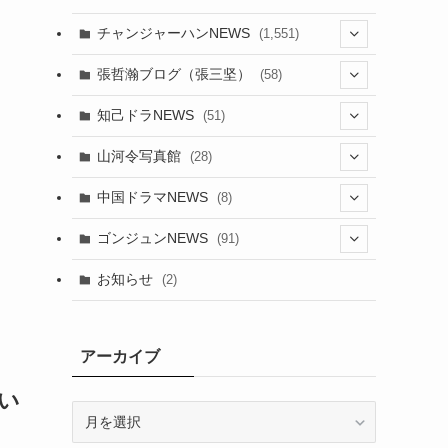
チャンジャーハンNEWS
(1,551)
(8)
張哲瀚ブログ（張三坚）
(58)
(23)
(3)
知己ドラNEWS
(51)
(24)
(5)
(42)
山河令写真館
(28)
(24)
(30)
(5)
(17)
中国ドラマNEWS
(8)
(29)
(6)
(1)
(3)
(1)
ゴンジュンNEWS
(91)
(20)
(14)
(4)
(2)
(6)
(2)
お知らせ
(2)
(21)
(9)
(1)
(9)
(21)
(14)
アーカイブ
(21)
(16)
い
ア
(13)
(17)
ー