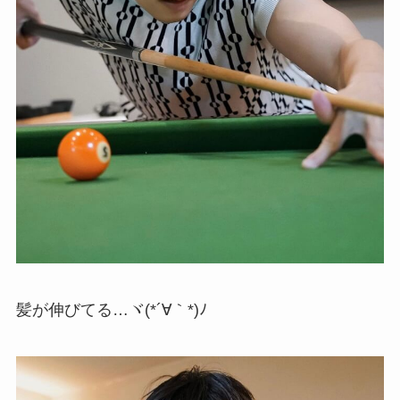
髪が伸びてる…ヾ(*´∀｀*)ﾉ