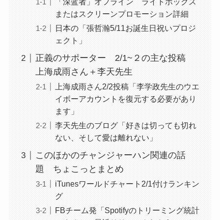
「深蓝者」オフライン ライトボックス
またはスクリーンプロモーション詳細
日本の「張哲瀚5/11お誕生日祝いプロジ
ェクト」
正義のサポーター 2/1~２の主な投稿
上海成雨さん＋李天先生
上海成雨さん2/2投稿「李学政先生のウエ
イボーアカウントを復元する必要があり
ます」
李天先生のブログ「好きは切っても切れ
ない、そして愛は離れない」
このほかのチャンジャーハン関連の話
題 ちょこっとまとめ
iTunesワールドチャート2/1付けランキン
グ
FBチーム発「Spotifyのトリーミング統計