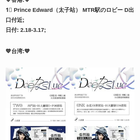
💙香港:💙
1⃣️ Prince Edward（太子站） MTR駅のロビー D出
口付近;
日付: 2.18-3.17;
💙台湾:💙