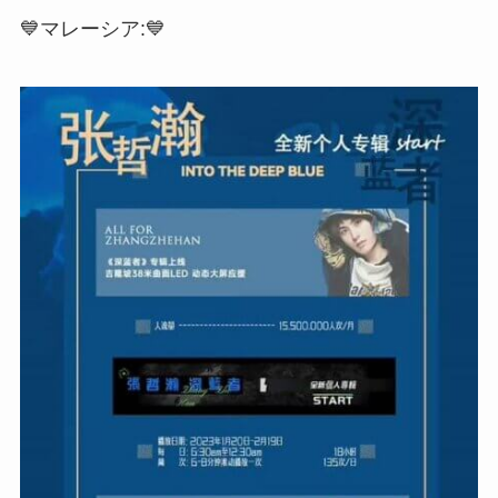
💙マレーシア:💙