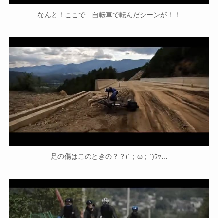
なんと！ここで 自転車で転んだシーンが！！
足の傷はこのときの？？(´；ω；`)ｳｯ…