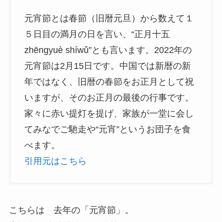
元宵節とは春節（旧暦元旦）から数えて１
５日目の満月の日を言い、“正月十五
zhēngyuè shíwǔ”とも言います。2022年の
元宵節は2月15日です。中国では新暦の新
年ではなく、旧暦の春節をお正月として祝
いますが、そのお正月の最後の行事です。
家々に赤い提灯を提げ、家族が一堂に会し
てみなでご馳走や“元宵”というお団子を食
べます。
引用元はこちら
こちらは 去年の「元宵節」。