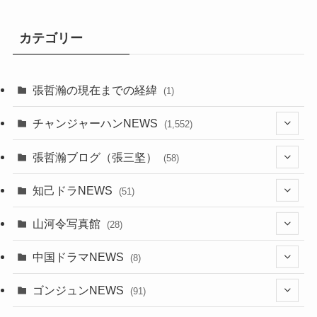
カテゴリー
張哲瀚の現在までの経緯
(1)
チャンジャーハンNEWS
(1,552)
(9)
張哲瀚ブログ（張三坚）
(58)
(23)
(3)
知己ドラNEWS
(51)
(24)
(5)
(42)
山河令写真館
(28)
(24)
(30)
(5)
(17)
中国ドラマNEWS
(8)
(29)
(6)
(1)
(3)
(1)
ゴンジュンNEWS
(91)
(20)
(14)
(4)
(2)