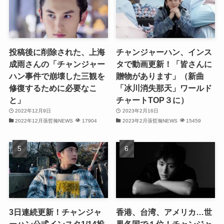
(29)
(30)
投稿後に削除された、上海
チャンジャーハン、インス
(30)
成雨さんの「チャンジャー
タで動画更新！「皆さんに
ハン事件で崩壊した三観を
贈物があります」（新曲
(32)
修復するために必要なこ
「冰川消失那天」ワールド
と」
チャートTOP３に）
(31)
2022年12月9日
2023年2月16日
(31)
2022年12月張哲瀚NEWS
17904
2023年2月張哲瀚NEWS
15459
(32)
(29)
(31)
(29)
3日連続更新！チャンジャ
香港、台湾、アメリカ…世
ーハン公式インスタ1/14投
界各国で１位！チャンジャ