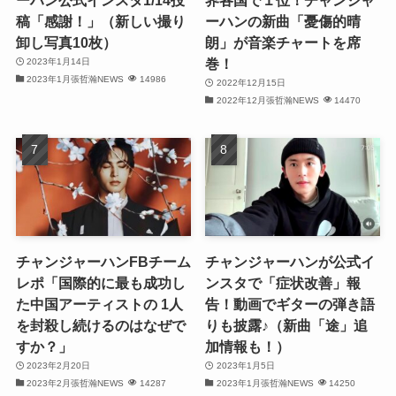
(32)
稿「感謝！」（新しい撮り
ーハンの新曲「憂傷的晴
卸し写真10枚）
朗」が音楽チャートを席
(32)
巻！
2023年1月14日
2023年1月張哲瀚NEWS
14986
(29)
2022年12月15日
2022年12月張哲瀚NEWS
14470
(31)
(31)
(31)
(32)
チャンジャーハンFBチーム
チャンジャーハンが公式イ
(30)
レポ「国際的に最も成功し
ンスタで「症状改善」報
た中国アーティストの 1人
告！動画でギターの弾き語
(32)
を封殺し続けるのはなぜで
りも披露♪（新曲「途」追
すか？」
加情報も！）
(32)
2023年2月20日
2023年1月5日
2023年2月張哲瀚NEWS
14287
2023年1月張哲瀚NEWS
14250
(31)