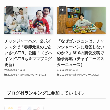
(28)
(32)
(31)
(30)
チャンジャーハン、公式イ
「なぜゴンジュンは、チャ
ンスタで「春節元旦のごあ
ンジャーハンに返答しない
(32)
いさつVTR」公開！（ビハ
のか？」6/10の龔俊投稿で
インドVTRも＆ママブログ
論争再燃（チャイニーズス
(30)
更新）
ターニュース）
2023年1月22日
2022年6月10日
(32)
2023年1月張哲瀚NEWS
14215
2022年6月張哲瀚NEWS
14202
(32)
(31)
ブログ村ランキングに参加しています♪
(31)