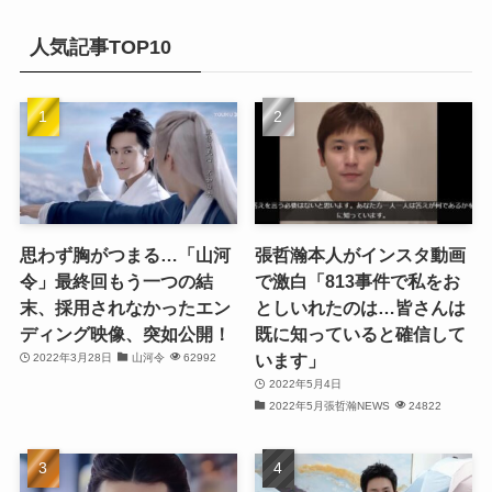
カ
(20)
(32)
イ
人気記事TOP10
(21)
ブ
(25)
(24)
(23)
(27)
思わず胸がつまる…「山河
張哲瀚本人がインスタ動画
令」最終回もう一つの結
で激白「813事件で私をお
(21)
末、採用されなかったエン
としいれたのは…皆さんは
ディング映像、突如公開！
既に知っていると確信して
(25)
います」
2022年3月28日
山河令
62992
(25)
2022年5月4日
2022年5月張哲瀚NEWS
24822
(29)
(31)