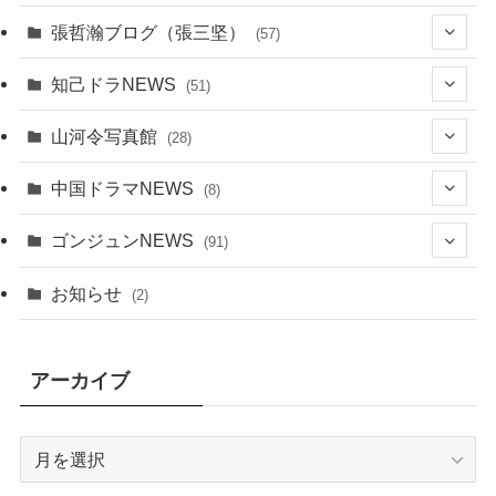
(6)
張哲瀚ブログ（張三坚）
(57)
(23)
(2)
知己ドラNEWS
(51)
(24)
(5)
(42)
山河令写真館
(28)
(24)
(30)
(5)
(17)
中国ドラマNEWS
(8)
(29)
(6)
(1)
(3)
(1)
ゴンジュンNEWS
(91)
(20)
(14)
(4)
(2)
(6)
(2)
お知らせ
(2)
(21)
(9)
(1)
(9)
(21)
アーカイブ
(14)
(21)
(16)
ア
(13)
ー
(17)