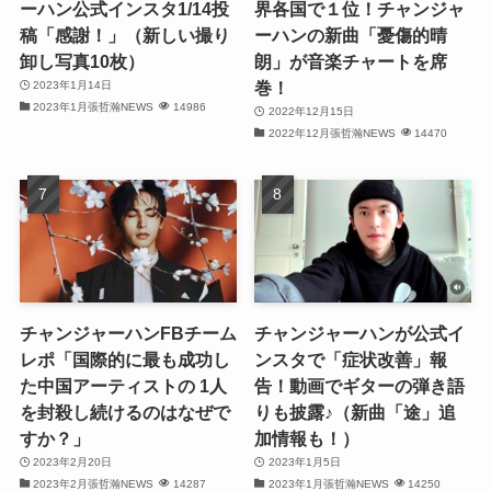
ーハン公式インスタ1/14投
界各国で１位！チャンジャ
(32)
稿「感謝！」（新しい撮り
ーハンの新曲「憂傷的晴
卸し写真10枚）
朗」が音楽チャートを席
(32)
巻！
2023年1月14日
2023年1月張哲瀚NEWS
14986
(29)
2022年12月15日
2022年12月張哲瀚NEWS
14470
(31)
(31)
(31)
(32)
チャンジャーハンFBチーム
チャンジャーハンが公式イ
(30)
レポ「国際的に最も成功し
ンスタで「症状改善」報
た中国アーティストの 1人
告！動画でギターの弾き語
(32)
を封殺し続けるのはなぜで
りも披露♪（新曲「途」追
すか？」
加情報も！）
(32)
2023年2月20日
2023年1月5日
2023年2月張哲瀚NEWS
14287
2023年1月張哲瀚NEWS
14250
(31)