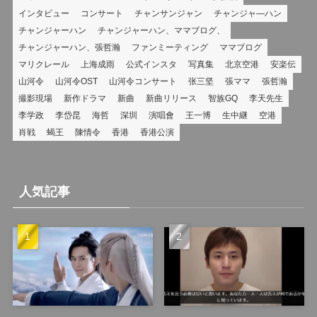
インタビュー
コンサート
チャンサンジャン
チャンジャ―ハン
チャンジャーハン
チャンジャーハン、ママブログ、
チャンジャーハン、張哲瀚
ファンミーティング
ママブログ
マリクレール
上海成雨
公式インスタ
写真集
北京空港
安楽伝
山河令
山河令OST
山河令コンサート
张三坚
張ママ
張哲瀚
撮影現場
新作ドラマ
新曲
新曲リリース
智族GQ
李天先生
李学政
李岱昆
海哲
深圳
演唱會
王一博
生中継
空港
肖戦
蝎王
陳情令
香港
香港公演
人気記事