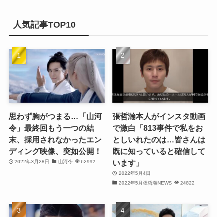
カ
(20)
(32)
イ
人気記事TOP10
(21)
ブ
(25)
(24)
(23)
(27)
思わず胸がつまる…「山河
張哲瀚本人がインスタ動画
令」最終回もう一つの結
で激白「813事件で私をお
(21)
末、採用されなかったエン
としいれたのは…皆さんは
ディング映像、突如公開！
既に知っていると確信して
(25)
います」
2022年3月28日
山河令
62992
(25)
2022年5月4日
2022年5月張哲瀚NEWS
24822
(29)
(31)