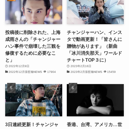
(29)
(30)
投稿後に削除された、上海
チャンジャーハン、インス
(30)
成雨さんの「チャンジャー
タで動画更新！「皆さんに
ハン事件で崩壊した三観を
贈物があります」（新曲
(32)
修復するために必要なこ
「冰川消失那天」ワールド
と」
チャートTOP３に）
(31)
2022年12月9日
2023年2月16日
(31)
2022年12月張哲瀚NEWS
17904
2023年2月張哲瀚NEWS
15459
(32)
(29)
(31)
(29)
3日連続更新！チャンジャ
香港、台湾、アメリカ…世