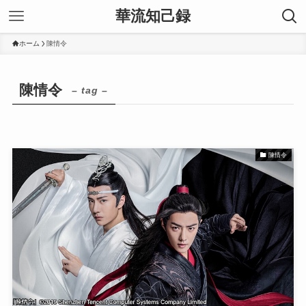
華流知己録
ホーム
陳情令
陳情令
– tag –
陳情令