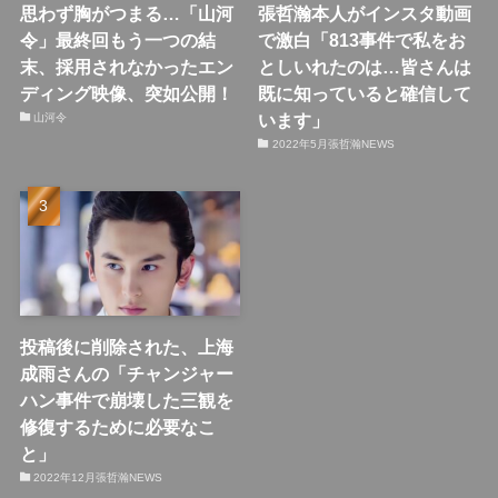
思わず胸がつまる…「山河
張哲瀚本人がインスタ動画
令」最終回もう一つの結
で激白「813事件で私をお
末、採用されなかったエン
としいれたのは…皆さんは
ディング映像、突如公開！
既に知っていると確信して
います」
山河令
2022年5月張哲瀚NEWS
投稿後に削除された、上海
成雨さんの「チャンジャー
ハン事件で崩壊した三観を
修復するために必要なこ
と」
2022年12月張哲瀚NEWS