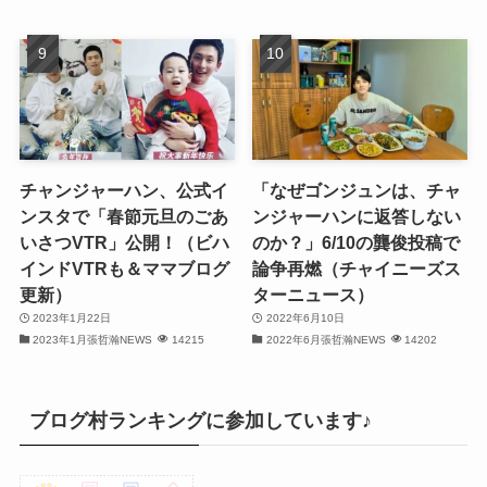
(28)
(32)
(31)
(30)
チャンジャーハン、公式イ
「なぜゴンジュンは、チャ
ンスタで「春節元旦のごあ
ンジャーハンに返答しない
(32)
いさつVTR」公開！（ビハ
のか？」6/10の龔俊投稿で
インドVTRも＆ママブログ
論争再燃（チャイニーズス
(30)
更新）
ターニュース）
2023年1月22日
2022年6月10日
(32)
2023年1月張哲瀚NEWS
14215
2022年6月張哲瀚NEWS
14202
(32)
(31)
ブログ村ランキングに参加しています♪
(31)