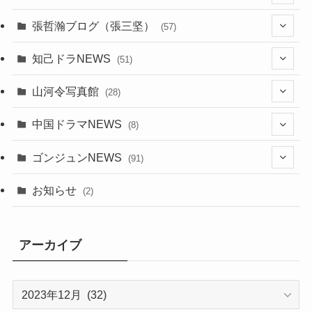
(6)
張哲瀚ブログ（張三坚）
(57)
(23)
(2)
知己ドラNEWS
(51)
(24)
(5)
(42)
山河令写真館
(28)
(24)
(30)
(5)
(17)
中国ドラマNEWS
(8)
(29)
(6)
(1)
(3)
(1)
ゴンジュンNEWS
(91)
(20)
(14)
(4)
(2)
(6)
(2)
お知らせ
(2)
(21)
(9)
(1)
(9)
(21)
アーカイブ
(14)
(21)
(16)
ア
(13)
ー
(17)