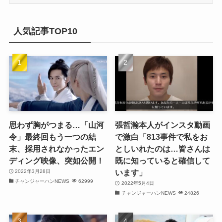
ー
(17)
カ
(20)
(32)
イ
人気記事TOP10
(21)
ブ
(25)
(24)
(23)
(27)
思わず胸がつまる…「山河
張哲瀚本人がインスタ動画
令」最終回もう一つの結
で激白「813事件で私をお
(21)
末、採用されなかったエン
としいれたのは…皆さんは
ディング映像、突如公開！
既に知っていると確信して
(25)
います」
2022年3月28日
チャンジャーハンNEWS
62999
(25)
2022年5月4日
チャンジャーハンNEWS
24826
(29)