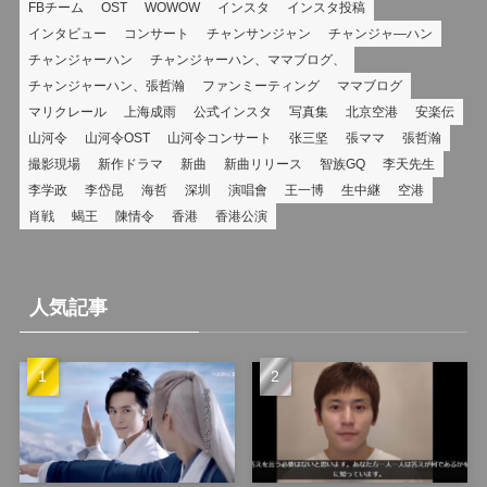
FBチーム
OST
WOWOW
インスタ
インスタ投稿
インタビュー
コンサート
チャンサンジャン
チャンジャ―ハン
チャンジャーハン
チャンジャーハン、ママブログ、
チャンジャーハン、張哲瀚
ファンミーティング
ママブログ
マリクレール
上海成雨
公式インスタ
写真集
北京空港
安楽伝
山河令
山河令OST
山河令コンサート
张三坚
張ママ
張哲瀚
撮影現場
新作ドラマ
新曲
新曲リリース
智族GQ
李天先生
李学政
李岱昆
海哲
深圳
演唱會
王一博
生中継
空港
肖戦
蝎王
陳情令
香港
香港公演
人気記事