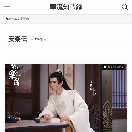
華流知己録
ホーム
安楽伝
安楽伝
– tag –
安楽伝NEWS