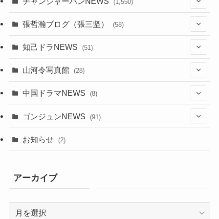
チャンジャーハンNEWS
(1,550)
(7)
張哲瀚ブログ（張三坚）
(58)
(23)
(3)
知己ドラNEWS
(51)
(24)
(5)
(42)
山河令写真館
(28)
(24)
(30)
(5)
(17)
中国ドラマNEWS
(8)
(29)
(6)
(1)
(3)
(1)
ゴンジュンNEWS
(91)
(20)
(14)
(4)
(2)
(6)
(2)
お知らせ
(2)
(21)
(9)
(1)
(9)
(21)
アーカイブ
(14)
(21)
(16)
ア
(13)