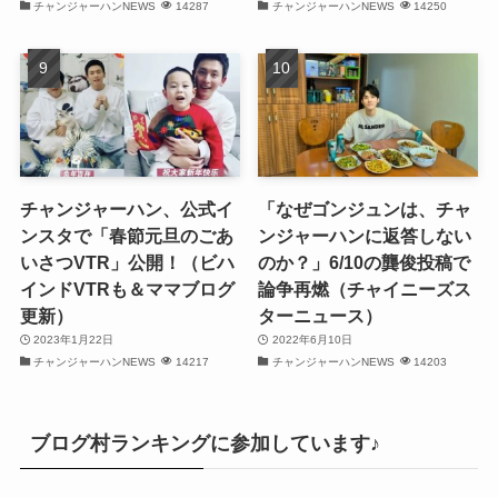
チャンジャーハンNEWS
14287
チャンジャーハンNEWS
14250
(31)
(28)
(32)
(31)
(30)
チャンジャーハン、公式イ
「なぜゴンジュンは、チャ
ンスタで「春節元旦のごあ
ンジャーハンに返答しない
(32)
いさつVTR」公開！（ビハ
のか？」6/10の龔俊投稿で
インドVTRも＆ママブログ
論争再燃（チャイニーズス
(30)
更新）
ターニュース）
2023年1月22日
2022年6月10日
(32)
チャンジャーハンNEWS
14217
チャンジャーハンNEWS
14203
(32)
(31)
ブログ村ランキングに参加しています♪
(31)