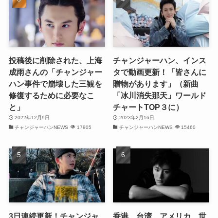
(31)
(29)
(30)
投稿後に削除された、上海
チャンジャーハン、インス
(30)
成雨さんの「チャンジャー
タで動画更新！「皆さんに
ハン事件で崩壊した三観を
贈物があります」（新曲
(32)
修復するために必要なこ
「冰川消失那天」ワールド
と」
チャートTOP３に）
(31)
2022年12月9日
2023年2月16日
(31)
チャンジャーハンNEWS
17905
チャンジャーハンNEWS
15460
(32)
(29)
(31)
(29)
3日連続更新！チャンジャ
香港、台湾、アメリカ…世