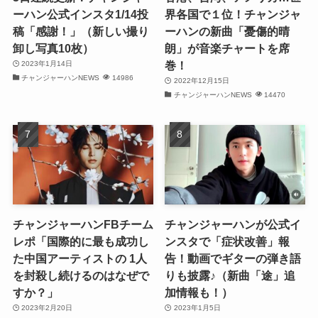
ーハン公式インスタ1/14投
界各国で１位！チャンジャ
(32)
稿「感謝！」（新しい撮り
ーハンの新曲「憂傷的晴
卸し写真10枚）
朗」が音楽チャートを席
(32)
巻！
2023年1月14日
チャンジャーハンNEWS
14986
(29)
2022年12月15日
チャンジャーハンNEWS
14470
(31)
(31)
(31)
(32)
チャンジャーハンFBチーム
チャンジャーハンが公式イ
(30)
レポ「国際的に最も成功し
ンスタで「症状改善」報
た中国アーティストの 1人
告！動画でギターの弾き語
(32)
を封殺し続けるのはなぜで
りも披露♪（新曲「途」追
すか？」
加情報も！）
(32)
2023年2月20日
2023年1月5日