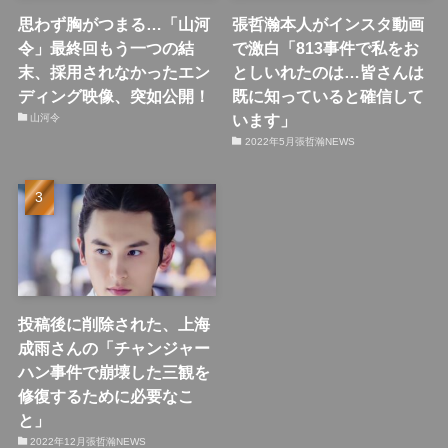
思わず胸がつまる…「山河
張哲瀚本人がインスタ動画
令」最終回もう一つの結
で激白「813事件で私をお
末、採用されなかったエン
としいれたのは…皆さんは
ディング映像、突如公開！
既に知っていると確信して
います」
山河令
2022年5月張哲瀚NEWS
投稿後に削除された、上海
成雨さんの「チャンジャー
ハン事件で崩壊した三観を
修復するために必要なこ
と」
2022年12月張哲瀚NEWS